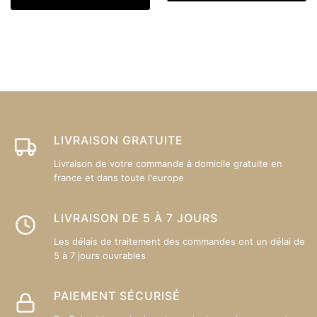
a
63,92 €
pl
47,92 €
plusieurs
va
variations.
L
Les
op
options
p
peuvent
êt
être
ch
choisies
su
sur
LIVRAISON GRATUITE
la
la
p
Livraison de votre commande à domicile gratuite en
page
france et dans toute l'europe
d
du
pr
produit
LIVRAISON DE 5 À 7 JOURS
Les délais de traitement des commandes ont un délai de
5 à 7 jours ouvrables
PAIEMENT SÉCURISÉ