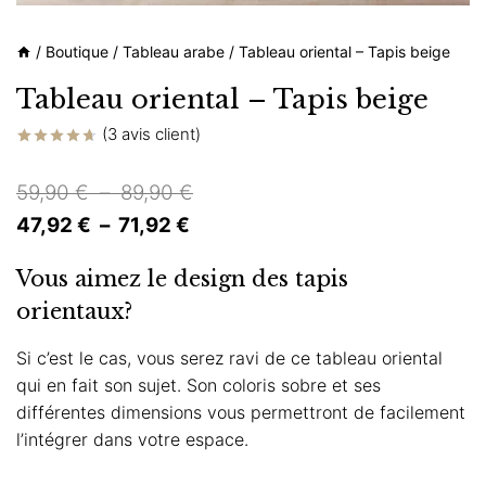
/
Boutique
/
Tableau arabe
/
Tableau oriental – Tapis beige
Tableau oriental – Tapis beige
(
3
avis client)
Noté
3
4.67
sur 5
Plage
59,90
€
–
89,90
€
basé sur
notations
Plage
de
47,92
€
–
71,92
€
client
de
prix :
Vous aimez le design des tapis
prix :
59,90 €
orientaux?
47,92 €
à
à
89,90 €
Si c’est le cas, vous serez ravi de ce tableau oriental
qui en fait son sujet. Son coloris sobre et ses
71,92 €
différentes dimensions vous permettront de facilement
l’intégrer dans votre espace.