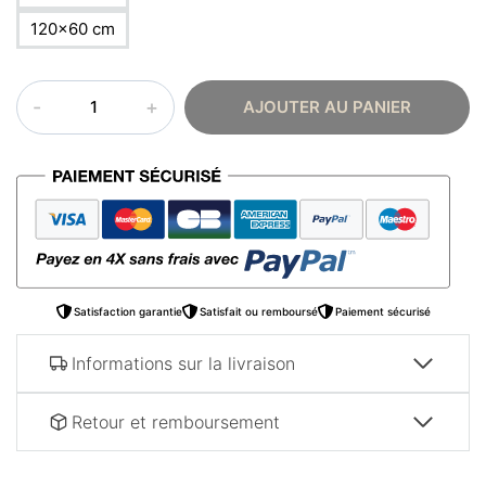
120×60 cm
quantité
AJOUTER AU PANIER
de
Tableau
oriental
–
Tapis
beige
Satisfaction garantie
Satisfait ou remboursé
Paiement sécurisé
Informations sur la livraison
Retour et remboursement