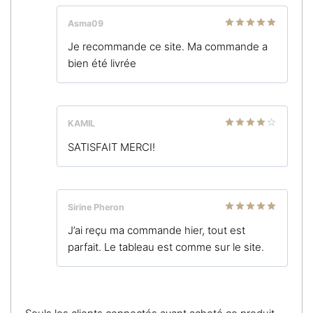
Asma09
Note
5
sur
Je recommande ce site. Ma commande a
5
bien été livrée
KAMIL
Note
4
SATISFAIT MERCI!
sur 5
Sirine Pheron
Note
5
sur
J’ai reçu ma commande hier, tout est
5
parfait. Le tableau est comme sur le site.