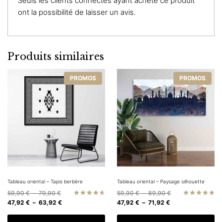
Seuls les clients connectés ayant acheté ce produit
ont la possibilité de laisser un avis.
Produits similaires
PROMOS
PROMOS
Tableau oriental – Tapis berbère
Tableau oriental – Paysage silhouette
Plage
Plage
59,90
€
–
79,90
€
59,90
€
–
89,90
€
de
Plage
Plage
de
47,92
€
–
63,92
€
47,92
€
–
71,92
€
Note
Note
4.67
4.83
prix :
de
de
prix :
sur 5
sur 5
Ce
C
59,90 €
prix :
prix :
59,90 €