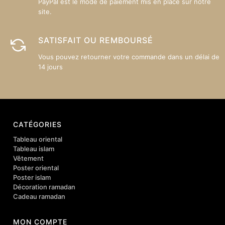
PayPal est le mode de paiement mis en place sur notre
site.
SATISFAIT OU REMBOURSÉ
Vous pouvez retourner votre commande dans un délai de
14 jours
CATÉGORIES
Tableau oriental
Tableau islam
Vêtement
Poster oriental
Poster islam
Décoration ramadan
Cadeau ramadan
MON COMPTE