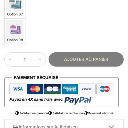
Option 07
Option 08
quantité
AJOUTER AU PANIER
de
Tapis
de
prière
femme
–
cadeau
Satisfaction garantie
Satisfait ou remboursé
Paiement sécurisé
Informations sur la livraison