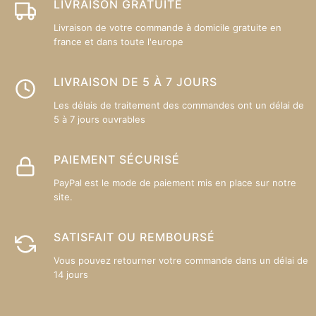
sur
su
LIVRAISON GRATUITE
la
la
Livraison de votre commande à domicile gratuite en
page
p
france et dans toute l'europe
du
d
produit
pr
LIVRAISON DE 5 À 7 JOURS
Les délais de traitement des commandes ont un délai de
5 à 7 jours ouvrables
PAIEMENT SÉCURISÉ
PayPal est le mode de paiement mis en place sur notre
site.
SATISFAIT OU REMBOURSÉ
Vous pouvez retourner votre commande dans un délai de
14 jours