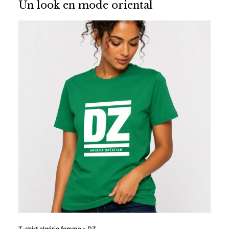
79,90 €
à
Un look en mode oriental
63,92 €
T-shirt algérie femme - DZ