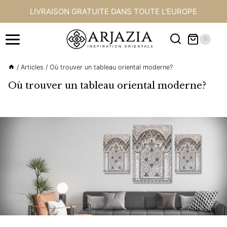
Aller
LIVRAISON GRATUITE DANS TOUTE L'EUROPE
au
contenu
0
/
Articles
/
Où trouver un tableau oriental moderne?
Où trouver un tableau oriental moderne?