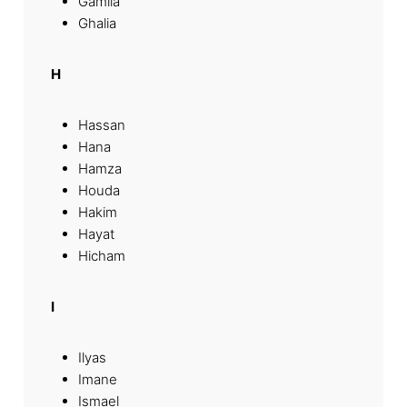
Gamila
Ghalia
H
Hassan
Hana
Hamza
Houda
Hakim
Hayat
Hicham
I
Ilyas
Imane
Ismael