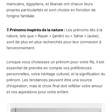
marocains, égyptiens, et libanais ont chacun leurs
t
propres particularités et sont choisis en fonction de
ê
l’origine familiale.
t
r
e
7. Prénoms inspirés de la nature :
Les prénoms liés à la
c
nature, tels que « Rayan » (jardin) ou « Sahar » (aube),
h
sont de plus en plus recherchés pour leur connexion à
o
l’environnement.
i
s
Lorsque vous choisissez un prénom pour votre fils, il est
i
essentiel de prendre en compte vos préférences
e
personnelles, votre héritage culturel, et la signification du
s
prénom. Les tendances peuvent être une source
s
d’inspiration, mais le choix final doit refléter votre amour
u
et vos aspirations pour votre enfant.
r
l
a