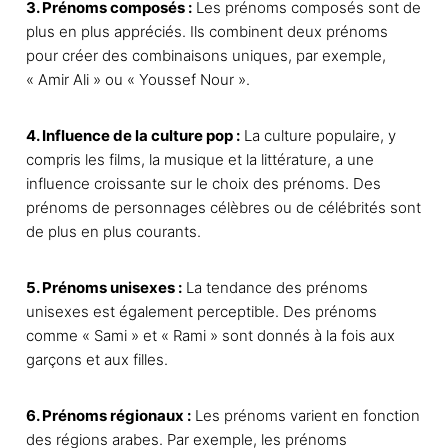
3. Prénoms composés :
Les prénoms composés sont de
n
plus en plus appréciés. Ils combinent deux prénoms
s
pour créer des combinaisons uniques, par exemple,
.
« Amir Ali » ou « Youssef Nour ».
L
e
s
4. Influence de la culture pop :
La culture populaire, y
o
compris les films, la musique et la littérature, a une
p
influence croissante sur le choix des prénoms. Des
t
prénoms de personnages célèbres ou de célébrités sont
i
de plus en plus courants.
o
n
5. Prénoms unisexes :
La tendance des prénoms
s
unisexes est également perceptible. Des prénoms
p
comme « Sami » et « Rami » sont donnés à la fois aux
e
garçons et aux filles.
u
v
6. Prénoms régionaux :
Les prénoms varient en fonction
e
des régions arabes. Par exemple, les prénoms
n