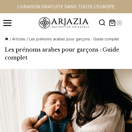
Aller
LIVRAISON GRATUITE DANS TOUTE L'EUROPE
au
contenu
0
/
Articles
/
Les prénoms arabes pour garçons : Guide complet
Les prénoms arabes pour garçons : Guide
complet