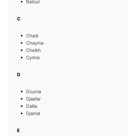
Batoul
C
Chadi
Chayma
Cheikh
Cyrine
D
Dounia
Djaafar
Dalila
Djamal
E