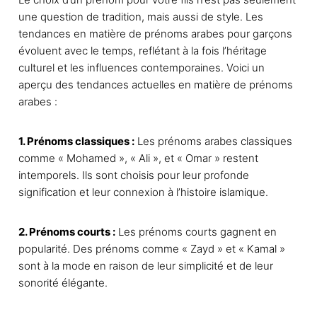
t
une question de tradition, mais aussi de style. Les
a
tendances en matière de prénoms arabes pour garçons
p
évoluent avec le temps, reflétant à la fois l’héritage
l
culturel et les influences contemporaines. Voici un
u
aperçu des tendances actuelles en matière de prénoms
s
arabes :
i
e
u
1. Prénoms classiques :
Les prénoms arabes classiques
r
comme « Mohamed », « Ali », et « Omar » restent
s
intemporels. Ils sont choisis pour leur profonde
v
signification et leur connexion à l’histoire islamique.
a
r
2. Prénoms courts :
Les prénoms courts gagnent en
i
popularité. Des prénoms comme « Zayd » et « Kamal »
a
sont à la mode en raison de leur simplicité et de leur
t
sonorité élégante.
i
o