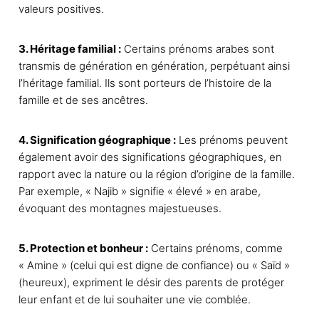
valeurs positives.
.
L
3. Héritage familial :
Certains prénoms arabes sont
e
transmis de génération en génération, perpétuant ainsi
s
l’héritage familial. Ils sont porteurs de l’histoire de la
o
famille et de ses ancêtres.
p
t
i
4. Signification géographique :
Les prénoms peuvent
o
également avoir des significations géographiques, en
n
rapport avec la nature ou la région d’origine de la famille.
s
Par exemple, « Najib » signifie « élevé » en arabe,
p
évoquant des montagnes majestueuses.
e
u
5. Protection et bonheur :
Certains prénoms, comme
v
« Amine » (celui qui est digne de confiance) ou « Saïd »
e
(heureux), expriment le désir des parents de protéger
n
leur enfant et de lui souhaiter une vie comblée.
t