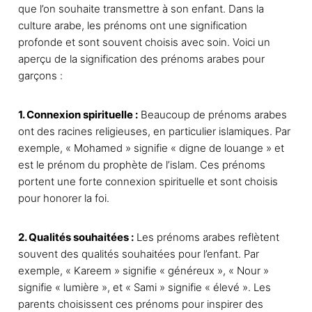
,
7
que l’on souhaite transmettre à son enfant. Dans la
p
9
,
culture arabe, les prénoms ont une signification
l
0
9
profonde et sont souvent choisis avec soin. Voici un
u
2
€
aperçu de la signification des prénoms arabes pour
s
à
€
garçons :
i
9
à
e
9
7
,
9
u
1. Connexion spirituelle :
Beaucoup de prénoms arabes
9
,
r
ont des racines religieuses, en particulier islamiques. Par
0
9
s
exemple, « Mohamed » signifie « digne de louange » et
2
v
€
est
le prénom du prophète de l’islam
. Ces prénoms
€
a
portent une forte connexion spirituelle et sont choisis
r
pour honorer la foi.
i
a
2. Qualités souhaitées :
Les prénoms arabes reflètent
t
souvent des qualités souhaitées pour l’enfant. Par
i
exemple, « Kareem » signifie « généreux », « Nour »
o
signifie « lumière », et « Sami » signifie « élevé ». Les
n
parents choisissent ces prénoms pour inspirer des
s