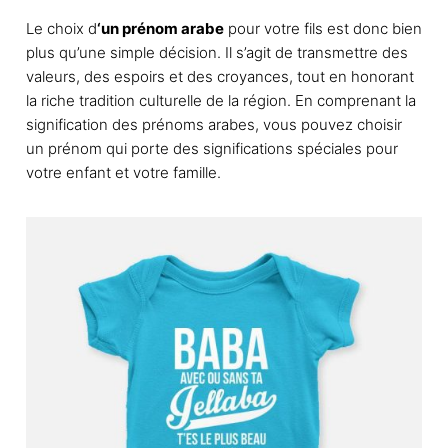
ê
Le choix d
‘un prénom arabe
pour votre fils est donc bien
t
plus qu’une simple décision. Il s’agit de transmettre des
r
valeurs, des espoirs et des croyances, tout en honorant
e
la riche tradition culturelle de la région. En comprenant la
c
signification des prénoms arabes, vous pouvez choisir
h
un prénom qui porte des significations spéciales pour
o
votre enfant et votre famille.
i
s
i
e
s
s
u
r
l
a
p
a