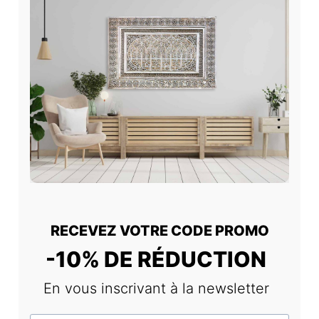
p
a
g
e
d
u
p
r
o
d
u
i
t
RECEVEZ VOTRE CODE PROMO
-10% DE RÉDUCTION
En vous inscrivant à la newsletter