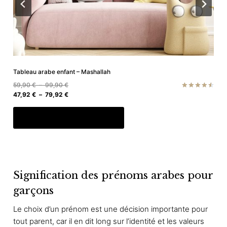
Tableau arabe enfant – Mashallah
P
59,90
€
–
99,90
€
l
P
47,92
€
–
79,92
€
Note
4.60
a
l
sur 5
C
g
a
Choix des options
e
g
e
d
e
p
e
d
r
p
e
o
r
p
i
r
d
Signification des prénoms arabes pour
x
i
u
garçons
x
i
:
Le choix d’un prénom est une décision importante pour
t
5
:
9
4
tout parent, car il en dit long sur l’identité et les valeurs
a