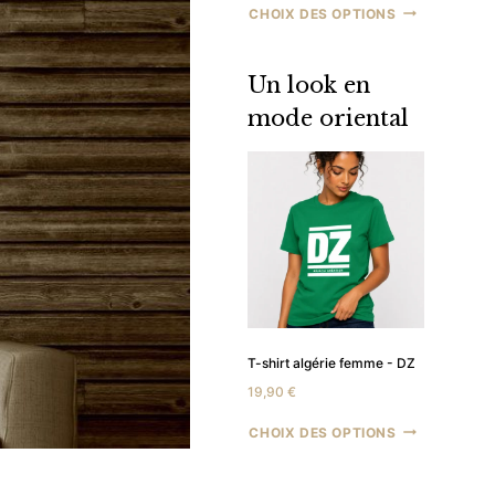
CHOIX DES OPTIONS
59,90 €
prix :
à
47,92 €
79,90 €
à
63,92 €
Un look en
mode oriental
T-shirt algérie femme - DZ
19,90
€
CHOIX DES OPTIONS