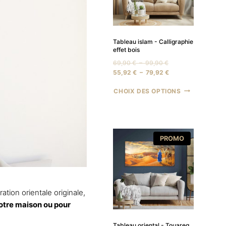
Tableau islam - Calligraphie
effet bois
Plage
69,90
€
–
99,90
€
de
Plage
55,92
€
–
79,92
€
prix :
de
CHOIX DES OPTIONS
69,90 €
prix :
à
55,92 €
99,90 €
à
79,92 €
PRODUIT
PROMO
EN
PROMOTION
tion orientale originale,
otre maison ou pour
Tableau oriental - Touareg