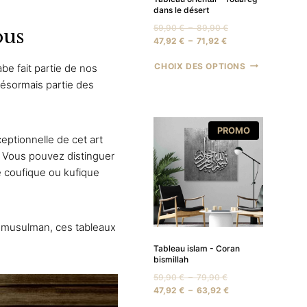
dans le désert
Plage
59,90
€
–
89,90
€
ous
Plage
de
47,92
€
–
71,92
€
de
prix :
CHOIX DES OPTIONS
prix :
59,90 €
rabe
fait partie de nos
47,92 €
à
 désormais partie des
à
89,90 €
71,92 €
PRODUIT
PROMO
eptionnelle de cet art
EN
PROMOTION
. Vous pouvez distinguer
re coufique ou
kufique
 musulman, ces tableaux
Tableau islam - Coran
bismillah
Plage
59,90
€
–
79,90
€
de
Plage
47,92
€
–
63,92
€
prix :
de