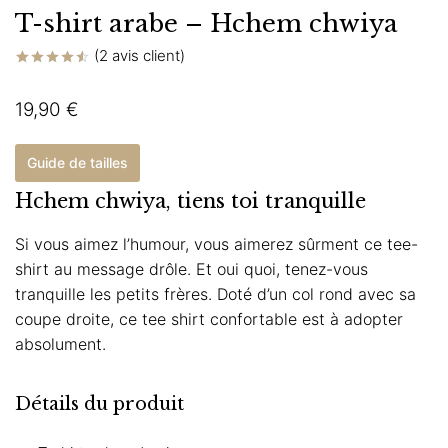
T-shirt arabe – Hchem chwiya
(
2
avis client)
Noté
2
4.50
sur 5
19,90
€
basé sur
notations
client
Guide de tailles
Hchem chwiya, tiens toi tranquille
Si vous aimez l’humour, vous aimerez sûrment ce tee-
shirt au message drôle. Et oui quoi, tenez-vous
tranquille les petits frères. Doté d’un col rond avec sa
coupe droite, ce tee shirt confortable est à adopter
absolument.
Détails du produit