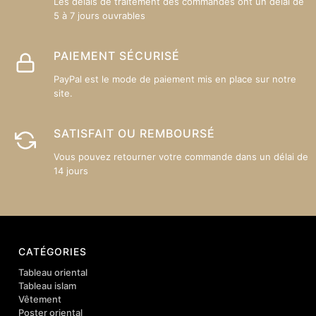
Les délais de traitement des commandes ont un délai de
5 à 7 jours ouvrables
PAIEMENT SÉCURISÉ
PayPal est le mode de paiement mis en place sur notre
site.
SATISFAIT OU REMBOURSÉ
Vous pouvez retourner votre commande dans un délai de
14 jours
CATÉGORIES
Tableau oriental
Tableau islam
Vêtement
Poster oriental