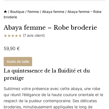
/
Boutique
/
Femme
/
Abaya femme
/
Abaya femme – Robe
broderie
Abaya femme – Robe broderie
(
7
avis client)
Noté
7
4.71
sur 5
59,90
€
basé sur
notations
client
Guide de taille
La quintessence de la fluidité et du
prestige
Sublimez votre présence avec cette abaya, une robe
qui réunit l’élégance de la haute couture orientale et le
respect de la pudeur contemporaine. Ses délicates
broderies, minutieusement appliquées le long de