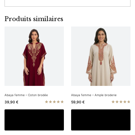
Produits similaires
Abaya femme – Coton brodée
Abaya femme – Ample broderie
39,90
€
59,90
€
Note
Note
4.83
4.80
Ce
C
Choix des options
Choix des options
sur 5
sur 5
produit
pr
a
a
plusieurs
pl