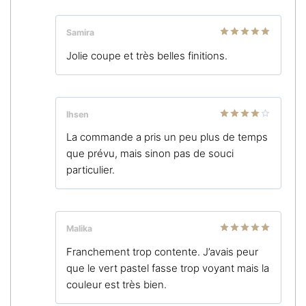
Samira
Note
5
sur
Jolie coupe et très belles finitions.
5
Ihsen
Note
4
La commande a pris un peu plus de temps
sur 5
que prévu, mais sinon pas de souci
particulier.
Malika
Note
5
sur
Franchement trop contente. J’avais peur
5
que le vert pastel fasse trop voyant mais la
couleur est très bien.