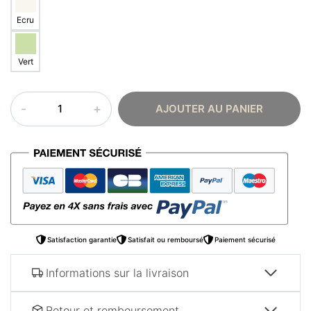
Ecru
Vert
quantité
AJOUTER AU PANIER
de
Abaya
femme
–
Robe
broderie
Satisfaction garantie
Satisfait ou remboursé
Paiement sécurisé
Informations sur la livraison
Retour et remboursement