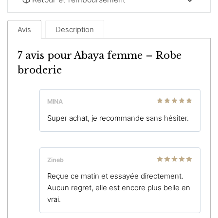
Avis
Description
7 avis pour
Abaya femme – Robe
broderie
MINA
Note
5
sur
Super achat, je recommande sans hésiter.
5
Zineb
Note
5
sur
Reçue ce matin et essayée directement.
5
Aucun regret, elle est encore plus belle en
vrai.