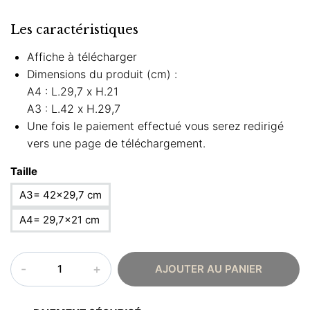
Les caractéristiques
Affiche à télécharger
Dimensions du produit (cm) :
A4 : L.29,7 x H.21
A3 : L.42 x H.29,7
Une fois le paiement effectué vous serez redirigé
vers une page de téléchargement.
Taille
A3= 42×29,7 cm
A4= 29,7×21 cm
quantité
AJOUTER AU PANIER
de
Affiche
arabe