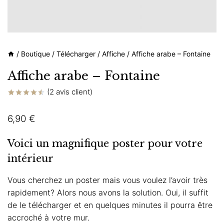
/
Boutique
/
Télécharger
/
Affiche
/
Affiche arabe – Fontaine
Affiche arabe – Fontaine
(
2
avis client)
Noté
2
4.50
sur 5
6,90
€
basé sur
notations
client
Voici un magnifique poster pour votre
intérieur
Vous cherchez un poster mais vous voulez l’avoir très
rapidement? Alors nous avons la solution. Oui, il suffit
de le télécharger et en quelques minutes il pourra être
accroché à votre mur.