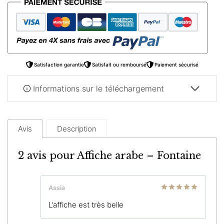
–
Fontaine
Satisfaction garantie
Satisfait ou remboursé
Paiement sécurisé
Informations sur le téléchargement
Avis
Description
2 avis pour
Affiche arabe – Fontaine
Assia
Note
5
sur
L’affiche est très belle
5