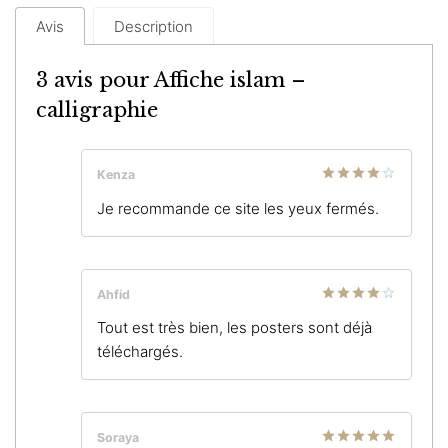
Avis
Description
3 avis pour
Affiche islam –
calligraphie
Kenza
Note
4
Je recommande ce site les yeux fermés.
sur 5
Ahfid
Note
4
Tout est très bien, les posters sont déjà
sur 5
téléchargés.
Soraya