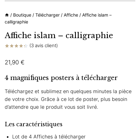
/
Boutique
/
Télécharger
/
Affiche
/
Affiche islam –
calligraphie
Affiche islam – calligraphie
(
3
avis client)
Noté
3
4.33
sur
21,90
€
5 basé
sur
notations
client
4 magnifiques posters à télécharger
Téléchargez et sublimez en quelques minutes la pièce
de votre choix. Grâce à ce lot de poster, plus besoin
d’attendre que le produit vous soit livré.
Les caractéristiques
Lot de 4 Affiches à télécharger