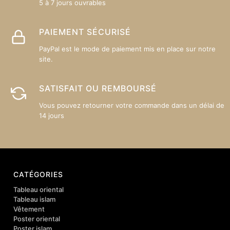
5 à 7 jours ouvrables
PAIEMENT SÉCURISÉ
PayPal est le mode de paiement mis en place sur notre
site.
SATISFAIT OU REMBOURSÉ
Vous pouvez retourner votre commande dans un délai de
14 jours
CATÉGORIES
Tableau oriental
Tableau islam
Vêtement
Poster oriental
Poster islam