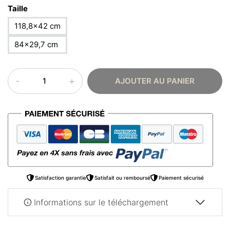
Taille
118,8×42 cm
84×29,7 cm
quantité
AJOUTER AU PANIER
de
Affiche
islam
–
calligraphie
Satisfaction garantie
Satisfait ou remboursé
Paiement sécurisé
Informations sur le téléchargement