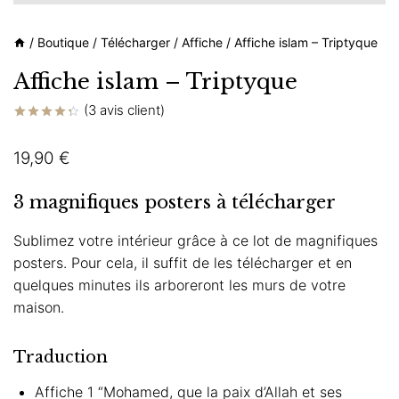
/
Boutique
/
Télécharger
/
Affiche
/
Affiche islam – Triptyque
Affiche islam – Triptyque
(
3
avis client)
Noté
3
4.33
sur
19,90
€
5 basé
sur
notations
client
3 magnifiques posters à télécharger
Sublimez votre intérieur grâce à ce lot de magnifiques
posters. Pour cela, il suffit de les télécharger et en
quelques minutes ils arboreront les murs de votre
maison.
Traduction
Affiche 1 “Mohamed, que la paix d’Allah et ses