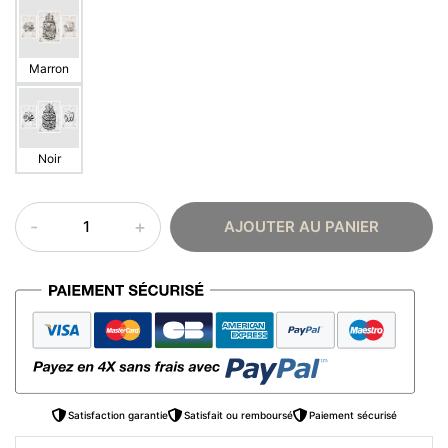
Marron
Noir
quantité
AJOUTER AU PANIER
de
Affiche
islam
–
Triptyque
Satisfaction garantie
Satisfait ou remboursé
Paiement sécurisé