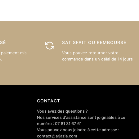
options
options
peuvent
peuvent
être
être
choisies
choisies
sur
sur
ISÉ
SATISFAIT OU REMBOURSÉ
la
la
page
page
 paiement mis
Vous pouvez retourner votre
du
du
e.
commande dans un délai de 14 jours
produit
produit
CONTACT
Vous avez des questions ?
Nos services d'assistance sont joignables à ce
numéro : 07 81 31 67 61
Vous pouvez nous joindre à cette adresse :
contact@arjazia.com