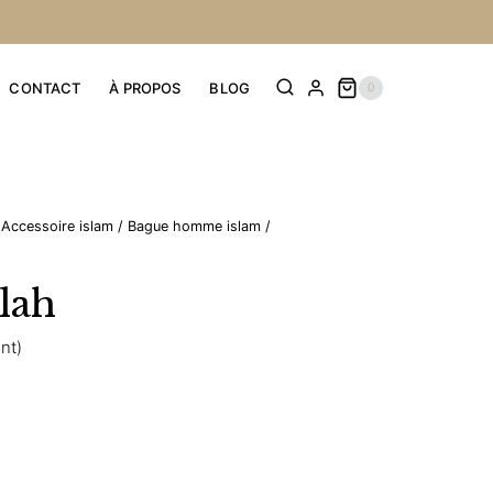
CONTACT
À PROPOS
BLOG
0
Accessoire islam
/
Bague homme islam
/
lah
ent)