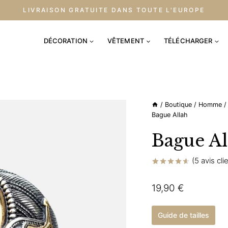
LIVRAISON GRATUITE DANS TOUTE L'EUROPE
DÉCORATION
VÊTEMENT
TÉLÉCHARGER
/
Boutique
/
Homme
/
Bague Allah
Bague Al
(
5
avis cli
Noté
5
4.60
sur 5
19,90
€
basé sur
notations
client
Guide de tailles