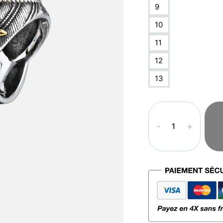
9
10
11
12
13
quantité
de
Bague
Allah