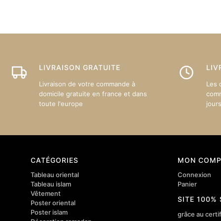
options
peuven
être
choisie
sur
LIVRAISON GRATUITE
LIV
la
page
Livraison de votre commande à
Les 
du
domicile gratuite en france et dans
comm
toute l'europe
jour
produit
CATÉGORIES
MON COMP
Tableau oriental
Connexion
Tableau islam
Panier
Vêtement
SITE 100%
Poster oriental
Poster islam
grâce au certif