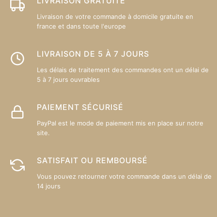
LIVRAISON GRATUITE
la
la
Livraison de votre commande à domicile gratuite en
page
p
france et dans toute l'europe
du
d
produit
pr
LIVRAISON DE 5 À 7 JOURS
Les délais de traitement des commandes ont un délai de
5 à 7 jours ouvrables
PAIEMENT SÉCURISÉ
PayPal est le mode de paiement mis en place sur notre
site.
SATISFAIT OU REMBOURSÉ
Vous pouvez retourner votre commande dans un délai de
14 jours