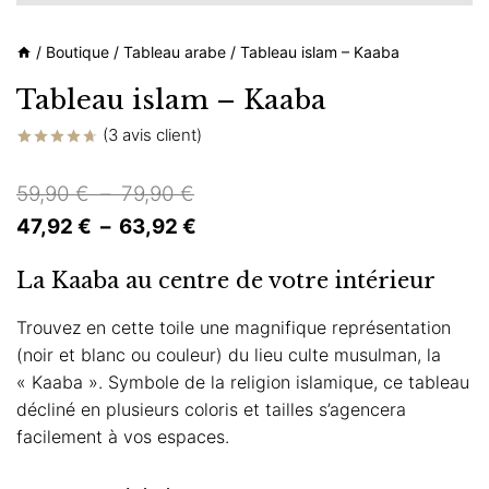
/
Boutique
/
Tableau arabe
/
Tableau islam – Kaaba
Tableau islam – Kaaba
(
3
avis client)
Noté
3
4.67
sur 5
Plage
59,90
€
–
79,90
€
basé sur
notations
de
Plage
47,92
€
–
63,92
€
client
prix :
de
La Kaaba au centre de votre intérieur
59,90 €
prix :
à
47,92 €
Trouvez en cette toile une magnifique représentation
(noir et blanc ou couleur) du lieu culte musulman, la
79,90 €
à
« Kaaba ». Symbole de la religion islamique, ce tableau
63,92 €
décliné en plusieurs coloris et tailles s’agencera
facilement à vos espaces.