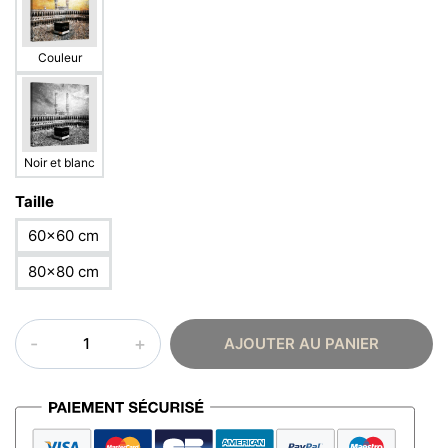
Couleur
Noir et blanc
Taille
60×60 cm
80×80 cm
quantité
AJOUTER AU PANIER
de
Tableau
islam
–