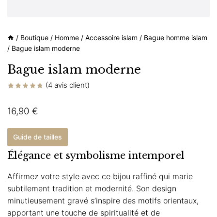
/
Boutique
/
Homme
/
Accessoire islam
/
Bague homme islam
/
Bague islam moderne
Bague islam moderne
(
4
avis client)
Noté
4
4.75
sur 5 basé
16,90
€
sur
notations
client
Guide de tailles
Élégance et symbolisme intemporel
Affirmez votre style avec ce bijou raffiné qui marie
subtilement tradition et modernité. Son design
minutieusement gravé s’inspire des motifs orientaux,
apportant une touche de spiritualité et de