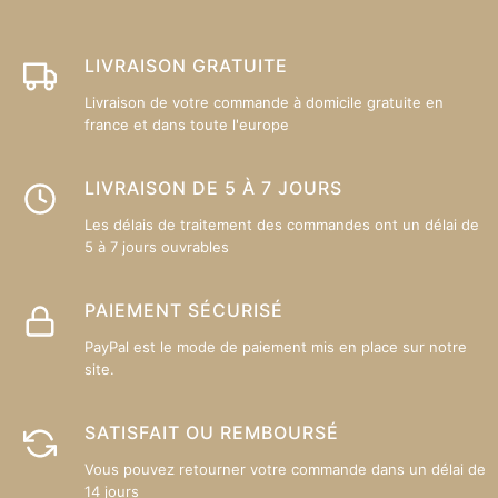
êt
ch
su
LIVRAISON GRATUITE
la
Livraison de votre commande à domicile gratuite en
p
france et dans toute l'europe
d
pr
LIVRAISON DE 5 À 7 JOURS
Les délais de traitement des commandes ont un délai de
5 à 7 jours ouvrables
PAIEMENT SÉCURISÉ
PayPal est le mode de paiement mis en place sur notre
site.
SATISFAIT OU REMBOURSÉ
Vous pouvez retourner votre commande dans un délai de
14 jours