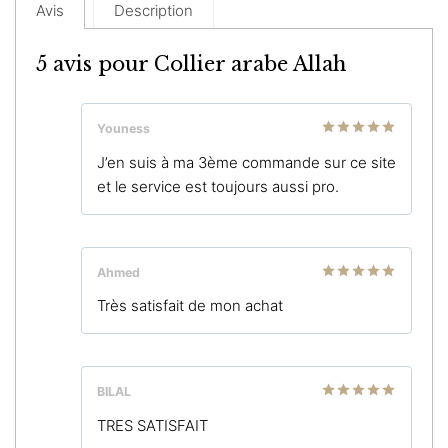
Avis
Description
5 avis pour
Collier arabe Allah
Youness
Note
5
sur
J’en suis à ma 3ème commande sur ce site
5
et le service est toujours aussi pro.
Ahmed
Note
5
sur
Très satisfait de mon achat
5
BILAL
Note
5
sur
TRES SATISFAIT
5