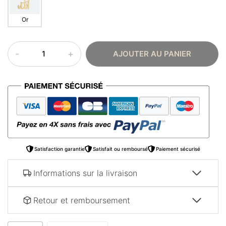
Or
quantité
AJOUTER AU PANIER
de
Collier
arabe
Allah
Satisfaction garantie
Satisfait ou remboursé
Paiement sécurisé
Informations sur la livraison
Retour et remboursement