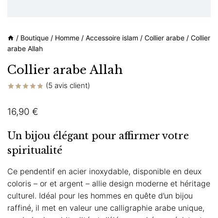
/
Boutique
/
Homme
/
Accessoire islam
/
Collier arabe
/
Collier
arabe Allah
Collier arabe Allah
(
5
avis client)
Noté
5
4.80
sur 5 basé
16,90
€
sur
notations
client
Un bijou élégant pour affirmer votre
spiritualité
Ce pendentif en acier inoxydable, disponible en deux
coloris – or et argent – ​​allie design moderne et héritage
culturel. Idéal pour les hommes en quête d’un bijou
raffiné, il met en valeur une calligraphie arabe unique,