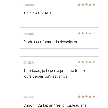
OURDA
Note
5
sur
TRES SATISFAITE
5
Noemie
Note
4
Produit conforme à la description
sur 5
DALILA
Note
5
sur
Trop beau, je le porte presque tous les
5
jours depuis qu’il est arrivé.
Maïssa
Note
5
sur
Canon ! Ça fait un très joli cadeau, ma
5