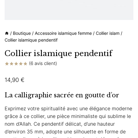
/
Boutique
/
Accessoire islamique femme
/
Collier islam
/
Collier islamique pendentif
Collier islamique pendentif
(
6
avis client)
Noté
6
4.83
sur 5 basé
14,90
€
sur
notations
client
La calligraphie sacrée en goutte d’or
Exprimez votre spiritualité avec une élégance moderne
grâce à ce collier, une pièce minimaliste qui sublime le
nom d’Allah. Ce pendentif délicat, d’une hauteur
d’environ 35 mm, adopte une silhouette en forme de