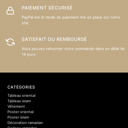
PAIEMENT SÉCURISÉ
PayPal est le mode de paiement mis en place sur notre
site.
SATISFAIT OU REMBOURSÉ
Vous pouvez retourner votre commande dans un délai de
14 jours
CATÉGORIES
Tableau oriental
Tableau islam
Vêtement
Poster oriental
Poster islam
Décoration ramadan