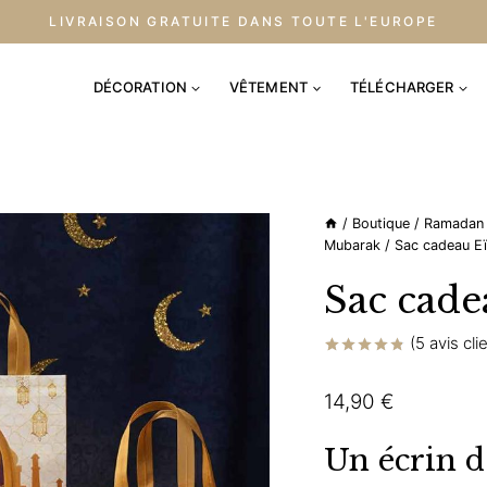
LIVRAISON GRATUITE DANS TOUTE L'EUROPE
DÉCORATION
VÊTEMENT
TÉLÉCHARGER
/
Boutique
/
Ramadan
Mubarak
/
Sac cadeau E
Sac cade
(
5
avis cli
Noté
5
4.80
sur 5 basé
14,90
€
sur
notations
client
Un écrin d