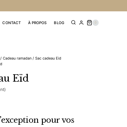
CONTACT
À PROPOS
BLOG
0
/
Cadeau ramadan
/
Sac cadeau Eid
ïd
au Eïd
ent)
’exception pour vos