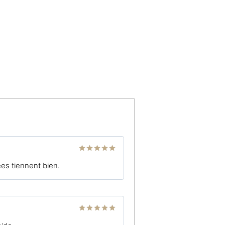
Note
5
sur
ées tiennent bien.
5
Note
5
sur