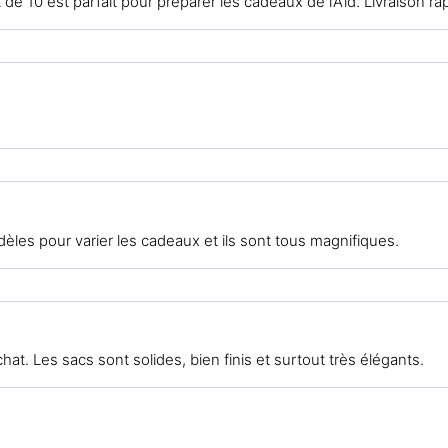
 de 10 est parfait pour préparer les cadeaux de l’Aïd. Livraison ra
odèles pour varier les cadeaux et ils sont tous magnifiques.
chat. Les sacs sont solides, bien finis et surtout très élégants.