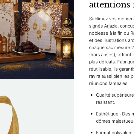
attentions 
Sublimez vos moments
signés Arjazia, conç
noblesse à la fin du 
et des illustrations a
chaque sac mesure 22
(hors anses), offrant
plus délicats. Fabriq
réutilisable, ils gara
ravira aussi bien les 
réunions familiales.
Qualité supérieure
résistant.
Esthétique : Des m
dômes majestueux 
Format polyvalent