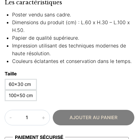
Les caractéristiques
Poster vendu sans cadre.
Dimensions du produit (cm) : L.60 x H.30 – L.100 x
H.50.
Papier de qualité supérieure.
Impression utilisant des techniques modernes de
haute résolution.
Couleurs éclatantes et conservation dans le temps.
Taille
60×30 cm
100×50 cm
quantité
AJOUTER AU PANIER
de
Poster
oriental