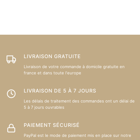
plusieurs
pl
variations.
va
Les
L
options
op
peuvent
p
être
êt
choisies
ch
sur
su
LIVRAISON GRATUITE
la
la
Livraison de votre commande à domicile gratuite en
page
p
france et dans toute l'europe
du
d
produit
pr
LIVRAISON DE 5 À 7 JOURS
Les délais de traitement des commandes ont un délai de
5 à 7 jours ouvrables
PAIEMENT SÉCURISÉ
PayPal est le mode de paiement mis en place sur notre