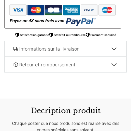
–
Abstrait
floral
Satisfaction garantie
Satisfait ou remboursé
Paiement sécurisé
Informations sur la livraison
Retour et remboursement
Decription produit
Chaque poster que nous produisons est réalisé avec des
encres spéciales sans solvant.