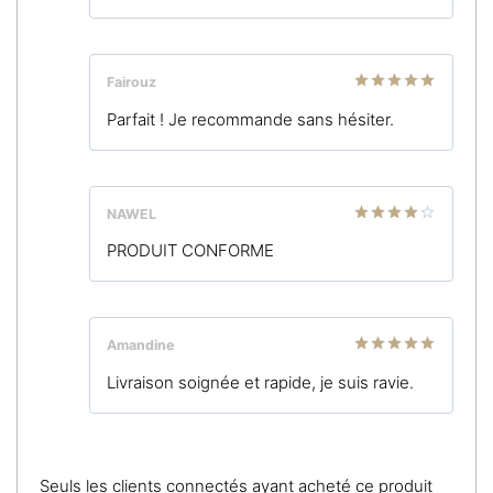
Fairouz
Note
5
sur
Parfait ! Je recommande sans hésiter.
5
NAWEL
Note
4
PRODUIT CONFORME
sur 5
Amandine
Note
5
sur
Livraison soignée et rapide, je suis ravie.
5
Seuls les clients connectés ayant acheté ce produit