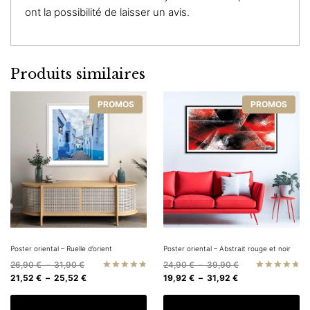
ont la possibilité de laisser un avis.
Produits similaires
PROMOS
PROMOS
Poster oriental – Ruelle d’orient
Poster oriental – Abstrait rouge et noir
Plage
Plage
26,90
€
–
31,90
€
24,90
€
–
39,90
€
de
Plage
Plage
de
21,52
€
–
25,52
€
19,92
€
–
31,92
€
Note
Note
4.83
4.75
prix :
de
de
prix :
sur 5
sur 5
Ce
C
26,90 €
prix :
prix :
24,90 €
Choix des options
Choix des options