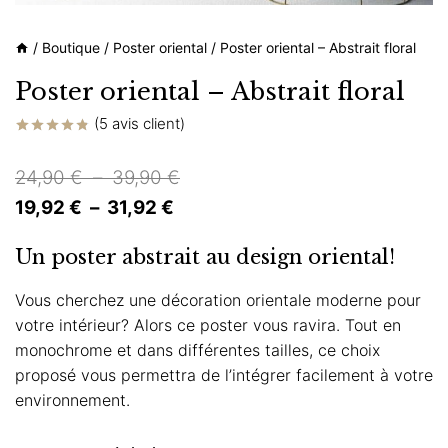
/
Boutique
/
Poster oriental
/
Poster oriental – Abstrait floral
Poster oriental – Abstrait floral
(
5
avis client)
Noté
5
4.80
sur 5 basé
Plage
24,90
€
–
39,90
€
sur
notations
Plage
de
19,92
€
–
31,92
€
client
de
prix :
Un poster abstrait au design oriental!
prix :
24,90 €
19,92 €
à
Vous cherchez une décoration orientale moderne pour
votre intérieur? Alors ce poster vous ravira. Tout en
à
39,90 €
monochrome et dans différentes tailles, ce choix
31,92 €
proposé vous permettra de l’intégrer facilement à votre
environnement.