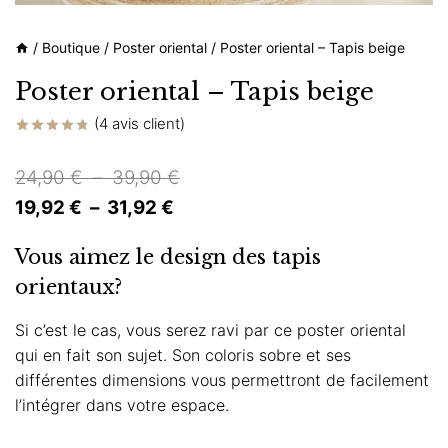
/
Boutique
/
Poster oriental
/
Poster oriental – Tapis beige
Poster oriental – Tapis beige
(
4
avis client)
Noté
4
4.75
sur 5 basé
Plage
24,90
€
–
39,90
€
sur
notations
Plage
de
19,92
€
–
31,92
€
client
de
prix :
Vous aimez le design des tapis
prix :
24,90 €
orientaux?
19,92 €
à
à
39,90 €
Si c’est le cas, vous serez ravi par ce poster oriental
qui en fait son sujet. Son coloris sobre et ses
31,92 €
différentes dimensions vous permettront de facilement
l’intégrer dans votre espace.