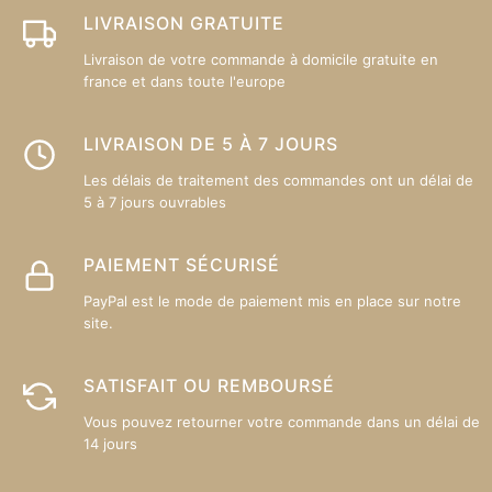
sur
su
LIVRAISON GRATUITE
la
la
Livraison de votre commande à domicile gratuite en
page
p
france et dans toute l'europe
du
d
produit
pr
LIVRAISON DE 5 À 7 JOURS
Les délais de traitement des commandes ont un délai de
5 à 7 jours ouvrables
PAIEMENT SÉCURISÉ
PayPal est le mode de paiement mis en place sur notre
site.
SATISFAIT OU REMBOURSÉ
Vous pouvez retourner votre commande dans un délai de
14 jours