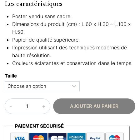
Les caractéristiques
Poster vendu sans cadre.
Dimensions du produit (cm) : L.60 x H.30 – L.100 x
H.50.
Papier de qualité supérieure.
Impression utilisant des techniques modernes de
haute résolution.
Couleurs éclatantes et conservation dans le temps.
Taille
quantité
AJOUTER AU PANIER
de
Poster
oriental
–
Tapis