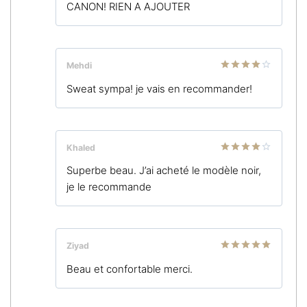
CANON! RIEN A AJOUTER
sur 5
Mehdi
Note
4
Sweat sympa! je vais en recommander!
sur 5
Khaled
Note
4
Superbe beau. J’ai acheté le modèle noir,
sur 5
je le recommande
Ziyad
Note
5
sur
Beau et confortable merci.
5