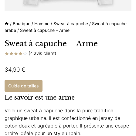
/
Boutique
/
Homme
/
Sweat à capuche
/
Sweat à capuche
arabe
/
Sweat à capuche – Arme
Sweat à capuche – Arme
(
4
avis client)
Noté
4
4.25
sur
34,90
€
5 basé
sur
notations
client
Guide de tailles
Le savoir est une arme
Voici un sweat à capuche dans la pure tradition
graphique urbaine. Il est confectionné en jersey de
coton doux et agréable à porter. Il présente une coupe
droite idéale pour un style urbain.