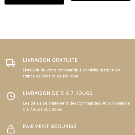
a
pl
plusieurs
va
variations.
L
Les
op
options
p
peuvent
êt
être
ch
choisies
su
sur
LIVRAISON GRATUITE
la
la
p
Livraison de votre commande à domicile gratuite en
page
france et dans toute l'europe
d
du
pr
produit
LIVRAISON DE 5 À 7 JOURS
Les délais de traitement des commandes ont un délai de
5 à 7 jours ouvrables
PAIEMENT SÉCURISÉ