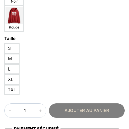
Noir
Rouge
Taille
S
M
L
XL
2XL
quantité
AJOUTER AU PANIER
de
Sweat
à