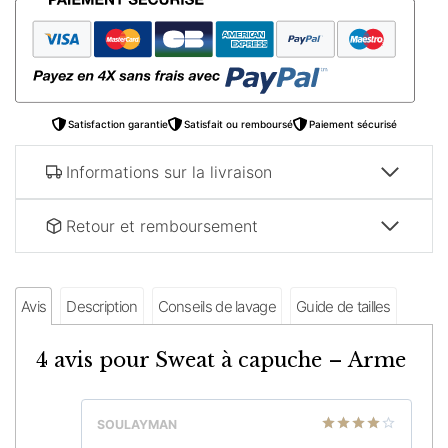
capuche
–
Arme
Satisfaction garantie
Satisfait ou remboursé
Paiement sécurisé
Informations sur la livraison
Retour et remboursement
Avis
Description
Conseils de lavage
Guide de tailles
4 avis pour
Sweat à capuche – Arme
SOULAYMAN
Note
4