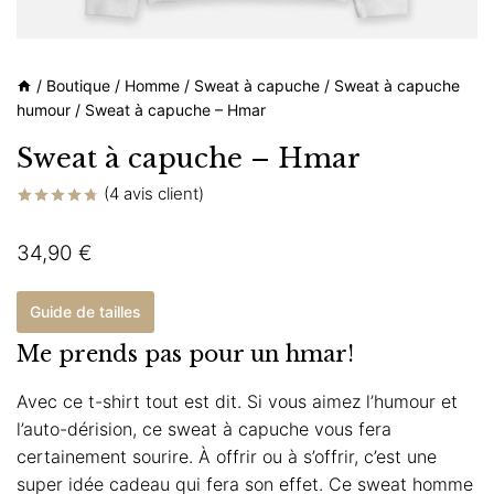
/
Boutique
/
Homme
/
Sweat à capuche
/
Sweat à capuche
humour
/
Sweat à capuche – Hmar
Sweat à capuche – Hmar
(
4
avis client)
Noté
4
4.75
sur 5 basé
34,90
€
sur
notations
client
Guide de tailles
Me prends pas pour un hmar!
Avec ce t-shirt tout est dit. Si vous aimez l’humour et
l’auto-dérision, ce sweat à capuche vous fera
certainement sourire. À offrir ou à s’offrir, c’est une
super idée cadeau qui fera son effet. Ce sweat homme