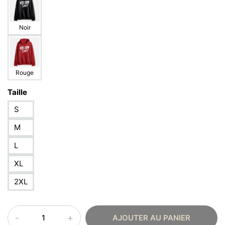
Noir
Rouge
Taille
S
M
L
XL
2XL
quantité
AJOUTER AU PANIER
de