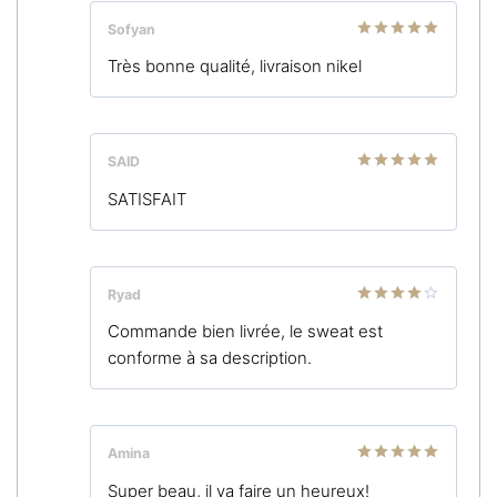
Sofyan
Note
5
sur
Très bonne qualité, livraison nikel
5
SAID
Note
5
sur
SATISFAIT
5
Ryad
Note
4
Commande bien livrée, le sweat est
sur 5
conforme à sa description.
Amina
Note
5
sur
Super beau, il va faire un heureux!
5