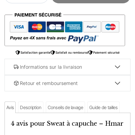
Sweat
à
capuche
–
Hmar
Satisfaction garantie
Satisfait ou remboursé
Paiement sécurisé
Informations sur la livraison
Retour et remboursement
Avis
Description
Conseils de lavage
Guide de tailles
4 avis pour
Sweat à capuche – Hmar