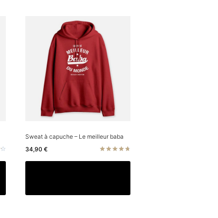
Sweat à capuche – Le meilleur baba
34,90
€
Note
4.75
Ce
Ce
Choix des options
sur 5
produit
produit
a
a
plusieurs
plusieurs
variations.
variations.