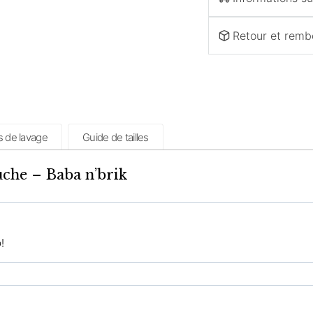
Retour et rem
s de lavage
Guide de tailles
uche – Baba n’brik
!