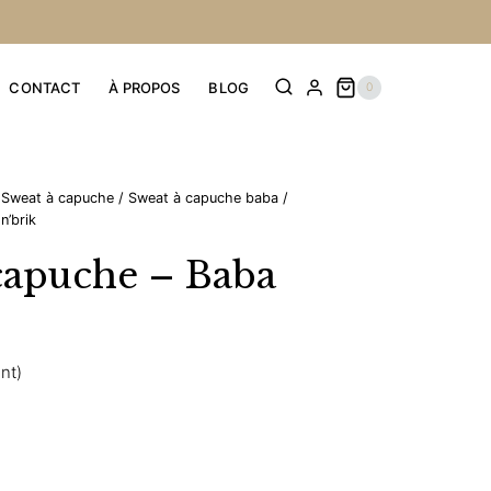
CONTACT
À PROPOS
BLOG
0
Sweat à capuche
/
Sweat à capuche baba
/
n’brik
capuche – Baba
ent)