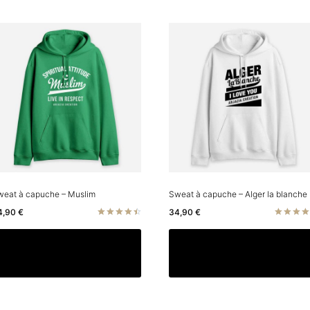
weat à capuche – Muslim
Sweat à capuche – Alger la blanche
4,90
€
34,90
€
Note
Note
4.50
4.33
Ce
Choix des options
Choix des options
sur 5
sur 5
produit
a
rs
plusieurs
ns.
variations.