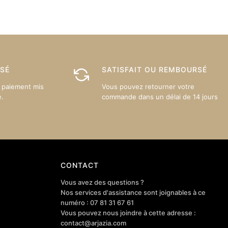
Les
Les
options
options
peuvent
peuvent
être
être
choisies
choisies
sur
sur
ISÉ
SATISFAIT OU REMBOURSÉ
la
la
 paiement mis
Vous pouvez retourner votre
page
page
e.
commande dans un délai de 14 jours
du
du
produit
produit
CONTACT
Vous avez des questions ?
Nos services d'assistance sont joignables à ce
numéro : 07 81 31 67 61
Vous pouvez nous joindre à cette adresse :
contact@arjazia.com