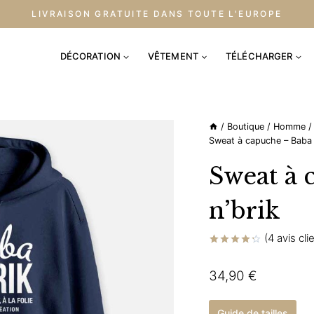
LIVRAISON GRATUITE DANS TOUTE L'EUROPE
DÉCORATION
VÊTEMENT
TÉLÉCHARGER
/
Boutique
/
Homme
/
Sweat à capuche – Baba 
Sweat à 
n’brik
(
4
avis cli
Noté
4
4.25
sur
34,90
€
5 basé
sur
notations
client
Guide de tailles