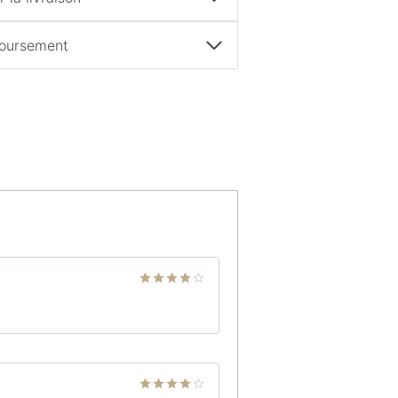
boursement
Note
4
sur 5