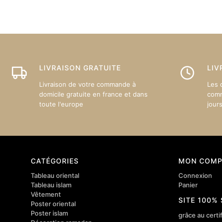
Les
options
peuven
être
choisie
sur
LIVRAISON GRATUITE
LIV
la
Livraison de votre commande à
Les 
page
domicile gratuite en france et dans
comm
du
toute l'europe
jour
produit
CATÉGORIES
MON COMP
Tableau oriental
Connexion
Tableau islam
Panier
Vêtement
SITE 100%
Poster oriental
Poster islam
grâce au certif