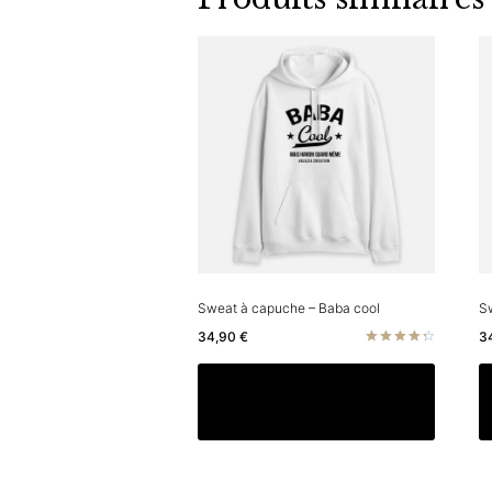
Sweat à capuche – Baba cool
S
34,90
€
3
Note
4.40
Ce
Choix des options
sur 5
produit
a
plusieu
variatio