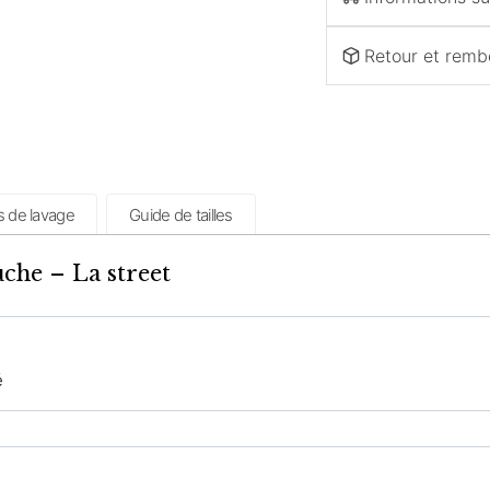
Retour et rem
s de lavage
Guide de tailles
che – La street
é