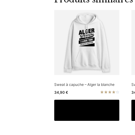
Sweat à capuche – Alger la blanche
S
34,90
€
3
Note
4.33
Ce
Choix des options
sur 5
produit
a
plusieu
variatio