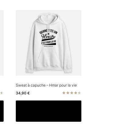
Sweat à capuche – Hmar pour la vie
34,90
€
Note
4.50
Ce
Ce
Choix des options
sur 5
produit
produit
a
a
plusieurs
plusieurs
variations.
variations.