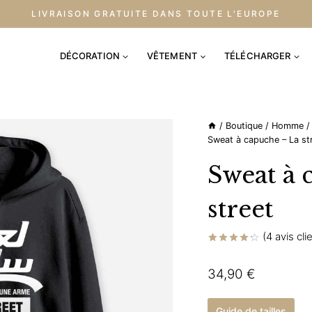
LIVRAISON GRATUITE DANS TOUTE L'EUROPE
DÉCORATION
VÊTEMENT
TÉLÉCHARGER
/
Boutique
/
Homme
/
Sweat à capuche – La st
Sweat à 
street
(
4
avis cli
Noté
4
4.25
sur
34,90
€
5 basé
sur
notations
client
Guide de tailles