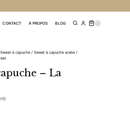
CONTACT
À PROPOS
BLOG
0
Sweat à capuche
/
Sweat à capuche arabe
/
reet
capuche – La
ent)