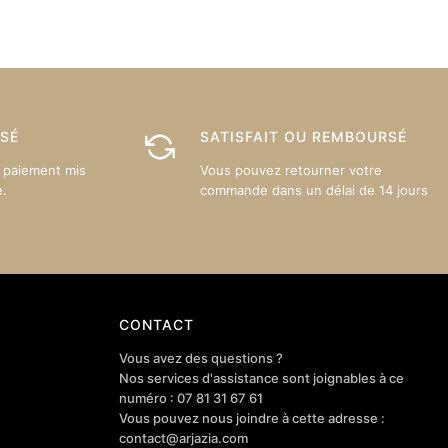
Les
Les
options
options
peuvent
peuvent
être
être
choisies
choisies
sur
sur
ISÉ
SATISFAIT OU REMBOURSÉ
la
la
 paiement mis
Vous pouvez retourner votre
page
page
e.
commande dans un délai de 14 jours
du
du
produit
produit
CONTACT
Vous avez des questions ?
Nos services d'assistance sont joignables à ce
numéro : 07 81 31 67 61
Vous pouvez nous joindre à cette adresse :
contact@arjazia.com