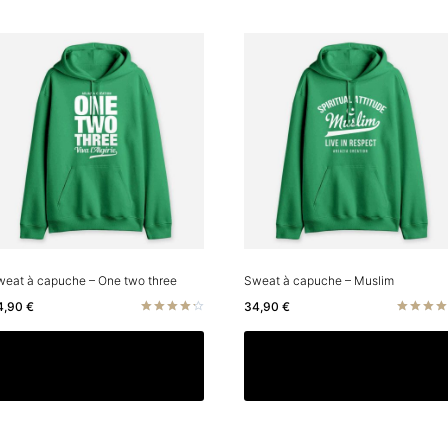
weat à capuche – One two three
Sweat à capuche – Muslim
4,90
€
34,90
€
Note
Note
4.33
4.50
Ce
Choix des options
Choix des options
sur 5
sur 5
produit
a
rs
plusieurs
ns.
variations.