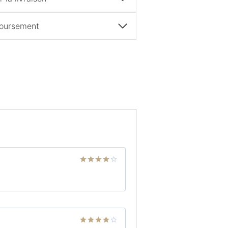
boursement
Note
4
sur 5