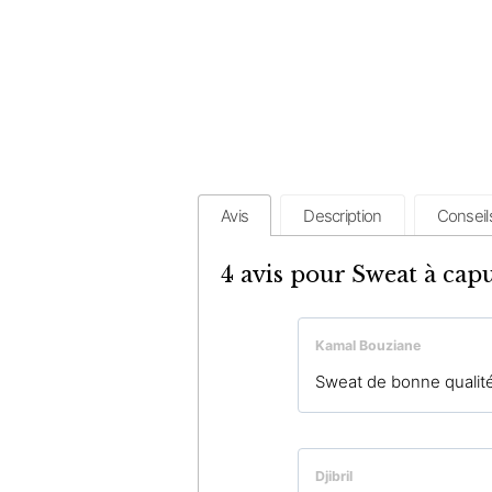
Avis
Description
Conseil
4 avis pour
Sweat à capu
Kamal Bouziane
Sweat de bonne qualit
Djibril