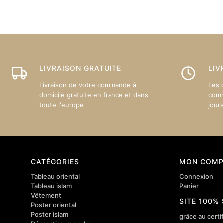
Les
options
peuven
être
choisie
sur
LIVRAISON GRATUITE
LIV
la
Livraison de votre commande à
Les 
page
domicile gratuite en france et dans
comm
du
toute l'europe
jour
produit
CATÉGORIES
MON COMP
Tableau oriental
Connexion
Tableau islam
Panier
Vêtement
SITE 100%
Poster oriental
Poster islam
grâce au certif