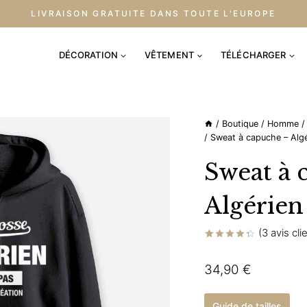
LIVRAISON GRATUITE DANS TOUTE L'EUROPE
DÉCORATION
VÊTEMENT
TÉLÉCHARGER
/
Boutique
/
Homme
/
/
Sweat à capuche – Alg
Sweat à 
Algérien
(
3
avis cli
Noté
3
4.33
sur
34,90
€
5 basé
sur
notations
client
Guide de tailles