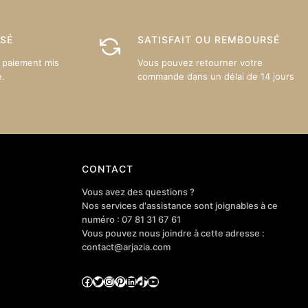
être
choisies
choisies
sur
sur
ISÉ
SATISFAIT OU REMBOURSÉ
la
la
page
 paiement mis
Vous pouvez retourner votre
page
du
e.
commande dans un délai de 14 jours
du
produit
produit
CONTACT
Vous avez des questions ?
Nos services d'assistance sont joignables à ce
numéro : 07 81 31 67 61
Vous pouvez nous joindre à cette adresse :
contact@arjazia.com
Facebook
Twitter
Instagram
Pinterest
LinkedIn
TikTok
YouTube