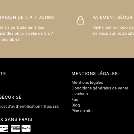
s
choisies
sur
RAISON DE 5 À 7 JOURS
PAIEMENT SÉCUR
la
page
délais de traitement des
PayPal est le mode de
du
andes ont un délai de 5 à 7
en place sur notre sit
s ouvrables
produit
TE
MENTIONS LÉGALES
Mentions légales
Conditions générales de vente
Livraison
 SÉCURISÉ
Faq
Blog
icat d'authentification https/ssl.
Plan du site
4X SANS FRAIS