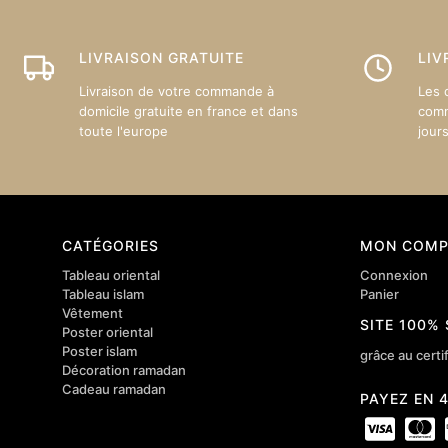
choisie
sur
LIVRAISON GRATUITE
LIV
la
page
Livraison de votre commande à
Les 
du
domicile gratuite en france et dans
comm
toute l'europe
jour
produit
CATÉGORIES
MON COMP
Tableau oriental
Connexion
Tableau islam
Panier
Vêtement
SITE 100%
Poster oriental
Poster islam
grâce au certif
Décoration ramadan
Cadeau ramadan
PAYEZ EN 