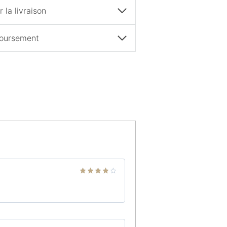
 la livraison
boursement
Note
4
sur 5