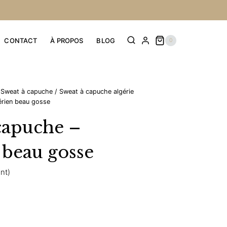
CONTACT
À PROPOS
BLOG
0
Sweat à capuche
/
Sweat à capuche algérie
érien beau gosse
capuche –
 beau gosse
ent)