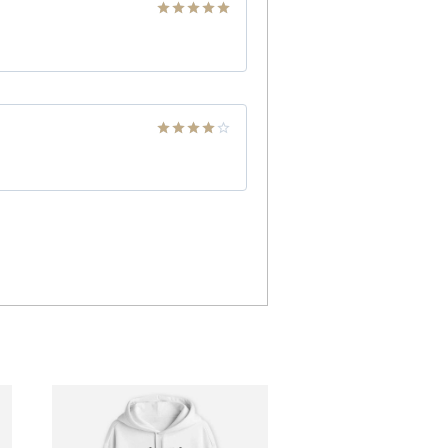
Note
5
sur
5
Note
4
sur 5