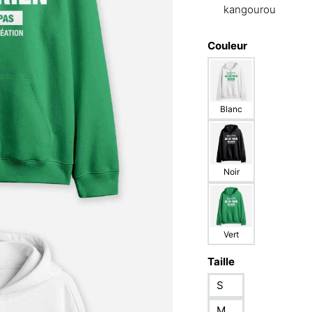
kangourou
Couleur
Blanc
Noir
Vert
Taille
S
M