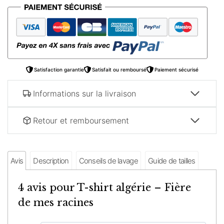
shirt
algérie
–
Fière
de
mes
Satisfaction garantie
Satisfait ou remboursé
Paiement sécurisé
racines
Informations sur la livraison
Retour et remboursement
Avis
Description
Conseils de lavage
Guide de tailles
4 avis pour
T-shirt algérie – Fière
de mes racines