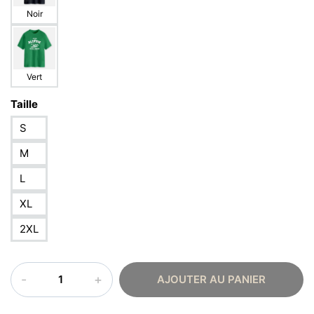
Noir
Vert
Taille
S
M
L
XL
2XL
quantité
AJOUTER AU PANIER
de
T-