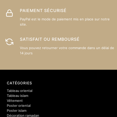
PAIEMENT SÉCURISÉ
PayPal est le mode de paiement mis en place sur notre
site.
SATISFAIT OU REMBOURSÉ
Vous pouvez retourner votre commande dans un délai de
14 jours
CATÉGORIES
Tableau oriental
Tableau islam
Vêtement
Poster oriental
Poster islam
Décoration ramadan