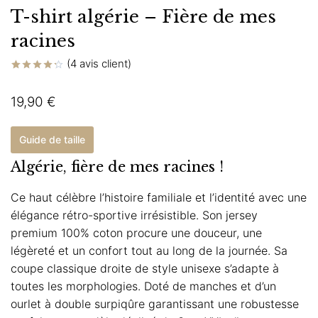
T-shirt algérie – Fière de mes
racines
(
4
avis client)
Noté
4
4.25
sur
19,90
€
5 basé
sur
notations
client
Guide de taille
Algérie, fière de mes racines !
Ce haut célèbre l’histoire familiale et l’identité avec une
élégance rétro-sportive irrésistible. Son jersey
premium 100% coton procure une douceur, une
légèreté et un confort tout au long de la journée. Sa
coupe classique droite de style unisexe s’adapte à
toutes les morphologies. Doté de manches et d’un
ourlet à double surpiqûre garantissant une robustesse