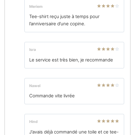
Meriem
Note
4
Tee-shirt reçu juste à temps pour
sur 5
l’anniversaire d’une copine.
Isra
Note
4
Le service est très bien, je recommande
sur 5
Nawel
Note
4
Commande vite livrée
sur 5
Hind
Note
5
sur
J’avais déjà commandé une toile et ce tee-
5