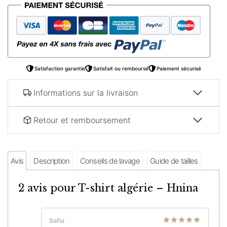
shirt
algérie
–
Hnina
Satisfaction garantie
Satisfait ou remboursé
Paiement sécurisé
Informations sur la livraison
Retour et remboursement
Avis
Description
Conseils de lavage
Guide de tailles
2 avis pour
T-shirt algérie – Hnina
Safia