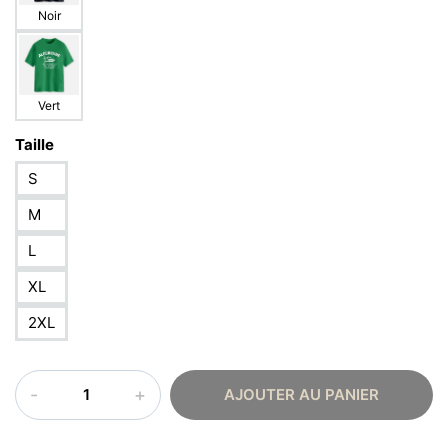
Noir
Vert
Taille
S
M
L
XL
2XL
quantité
AJOUTER AU PANIER
de
T-