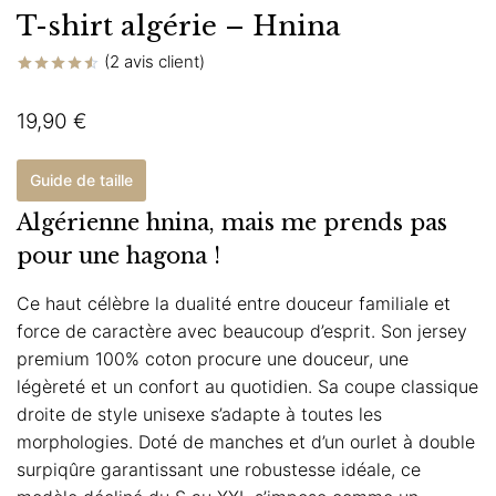
T-shirt algérie – Hnina
(
2
avis client)
Noté
2
4.50
sur 5
19,90
€
basé sur
notations
client
Guide de taille
Algérienne hnina, mais me prends pas
pour une hagona !
Ce haut célèbre la dualité entre douceur familiale et
force de caractère avec beaucoup d’esprit. Son jersey
premium 100% coton procure une douceur, une
légèreté et un confort au quotidien. Sa coupe classique
droite de style unisexe s’adapte à toutes les
morphologies. Doté de manches et d’un ourlet à double
surpiqûre garantissant une robustesse idéale, ce