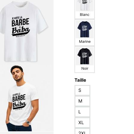
Blanc
Marine
Noir
Taille
S
M
L
XL
2XL