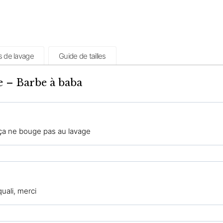
s de lavage
Guide de tailles
e – Barbe à baba
 ça ne bouge pas au lavage
uali, merci