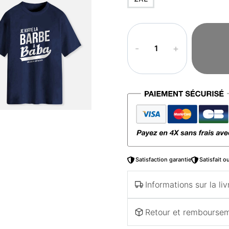
quantité
de
T-
shirt
arabe
–
Barbe
à
baba
Satisfaction garantie
Satisfait 
Informations sur la liv
Retour et rembourse