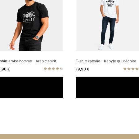
shirt arabe homme – Arabic spirit
T-shirt kabylie – Kabyle qui déchire
9,90
€
19,90
€
Note
Note
4.50
4.50
Ce
Choix des options
Choix des options
sur 5
sur 5
produit
a
rs
plusieurs
ns.
variations.
Les
options
t
peuvent