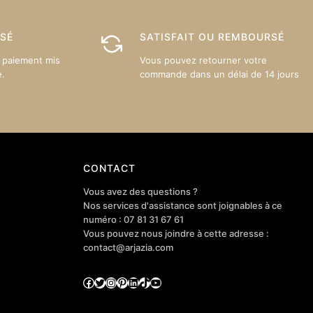
être
être
choisies
choisies
sur
sur
ISÉ
SATISFAIT OU REMBOURSÉ
la
la
 paiement mis
Vous pouvez retourner votre
page
page
e.
commande dans un délai de 14 jours
du
du
produit
produit
CONTACT
Vous avez des questions ?
Nos services d'assistance sont joignables à ce
numéro : 07 81 31 67 61
Vous pouvez nous joindre à cette adresse :
contact@arjazia.com
Facebook
Twitter
Instagram
Pinterest
LinkedIn
TikTok
YouTube