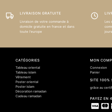
être
choisie
sur
LIVRAISON GRATUITE
LIV
la
Livraison de votre commande à
Les 
page
domicile gratuite en france et dans
comm
du
toute l'europe
jour
produit
CATÉGORIES
MON COMP
Tableau oriental
Connexion
Tableau islam
Panier
Vêtement
SITE 100%
Poster oriental
Poster islam
grâce au certif
Décoration ramadan
Cadeau ramadan
PAYEZ EN 