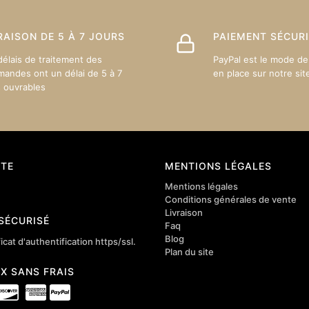
être
s
choisies
sur
RAISON DE 5 À 7 JOURS
PAIEMENT SÉCUR
la
délais de traitement des
PayPal est le mode de
page
andes ont un délai de 5 à 7
en place sur notre sit
du
s ouvrables
produit
TE
MENTIONS LÉGALES
Mentions légales
Conditions générales de vente
Livraison
 SÉCURISÉ
Faq
Blog
icat d'authentification https/ssl.
Plan du site
4X SANS FRAIS