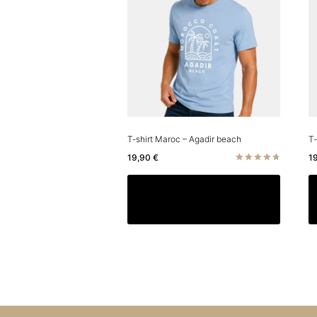
T-shirt Maroc – Agadir beach
T-
19,90
€
1
Note
4.80
Ce
Choix des options
sur 5
produit
a
plusieu
variatio
Les
options
peuven