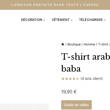
LIVRAISON GRATUITE DANS TOUTE L'EUROPE
DÉCORATION
VÊTEMENT
TÉLÉCHARGER
/
Boutique
/
Homme
/
T-shirt
T-shirt ara
baba
(
4
avis client)
Noté
4
4.50
sur 5
19,90
€
basé sur
notations
client
Guide de tailles