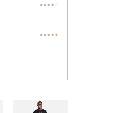
Note
4
sur 5
Note
5
sur
5