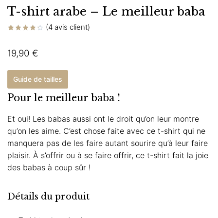
T-shirt arabe – Le meilleur baba
(
4
avis client)
Noté
4
4.25
sur
19,90
€
5 basé
sur
notations
client
Guide de tailles
Pour le meilleur baba !
Et oui! Les babas aussi ont le droit qu’on leur montre
qu’on les aime. C’est chose faite avec ce t-shirt qui ne
manquera pas de les faire autant sourire qu’à leur faire
plaisir. À s’offrir ou à se faire offrir, ce t-shirt fait la joie
des babas à coup sûr !
Détails du produit