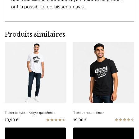
ont la possibilité de laisser un avis.
Produits similaires
T-shirt kabylie – Kabyle qui déchire
T-shirt arabe – Hmar
19,90
€
19,90
€
Note
Note
4.50
4.50
Ce
C
Choix des options
Choix des options
sur 5
sur 5
produit
pr