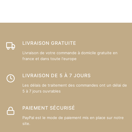
Les
L
options
op
peuvent
p
être
êt
choisies
ch
sur
su
LIVRAISON GRATUITE
la
la
Livraison de votre commande à domicile gratuite en
page
p
france et dans toute l'europe
du
d
produit
pr
LIVRAISON DE 5 À 7 JOURS
Les délais de traitement des commandes ont un délai de
5 à 7 jours ouvrables
PAIEMENT SÉCURISÉ
PayPal est le mode de paiement mis en place sur notre
site.