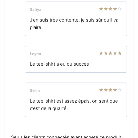
Safiya
Note
4
J’en suis très contente, je suis sûr qu’il va
sur 5
plaire
Leyna
Note
5
sur
Le tee-shirt a eu du succès
5
Sélim
Note
4
Le tee-shirt est assez épais, on sent que
sur 5
c’est de la qualité.
Seuls les clients connectés ayant acheté ce produit