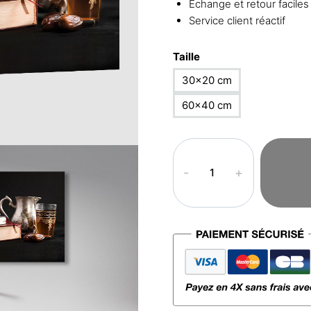
Échange et retour faciles
Service client réactif
Taille
30×20 cm
60×40 cm
quantité
de
Tableau
arabe
–
Cuisine