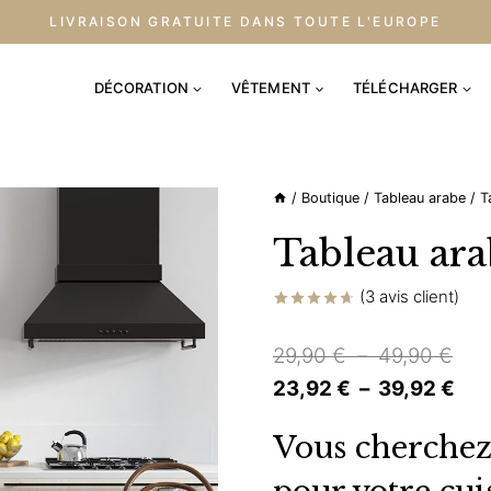
LIVRAISON GRATUITE DANS TOUTE L'EUROPE
DÉCORATION
VÊTEMENT
TÉLÉCHARGER
/
Boutique
/
Tableau arabe
/
T
Tableau ara
(
3
avis client)
Noté
3
4.67
sur 5
Pla
29,90
€
–
49,90
€
basé sur
notations
de
Pla
23,92
€
–
39,92
€
client
prix 
de
Vous cherchez 
29,
prix
à
23,