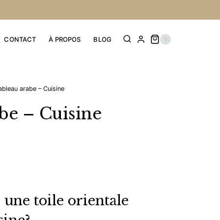
prix :
prix :
29,90 €
23,92 €
à
à
CONTACT
À PROPOS
BLOG
0
49,90 €
39,92 €
ableau arabe – Cuisine
be – Cuisine
ge
ge
:
une toile orientale
90 €
 :
92 €