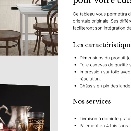
pour votre cui
49,
à
Ce tableau vous permettra de
39,
orientale originale. Ses diffé
faciliteront son intégration d
Les caractéristiqu
Dimensions du produit (cm
Toile canevas de qualité 
Impression sur toile ave
résolution.
Châssis en pin des lande
Nos services
Livraison à domicile gratu
Paiement en 4 fois sans f