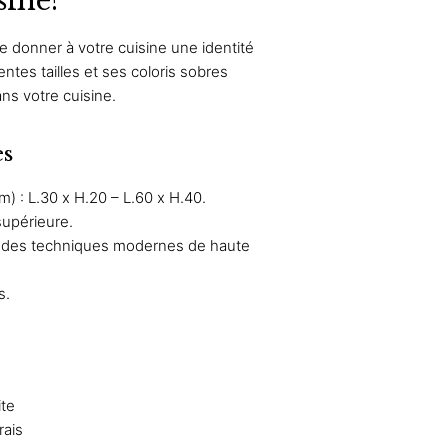
sine?
90 €
 donner à votre cuisine une identité
92 €
rentes tailles et ses coloris sobres
ans votre cuisine.
es
) : L.30 x H.20 – L.60 x H.40.
supérieure.
c des techniques modernes de haute
s.
ite
rais