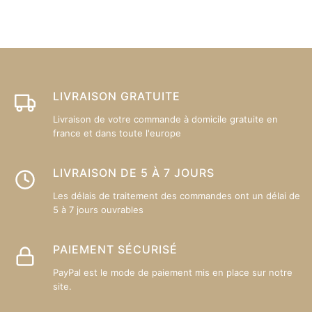
Les
L
options
op
peuvent
p
être
êt
choisies
ch
sur
su
LIVRAISON GRATUITE
la
la
Livraison de votre commande à domicile gratuite en
page
p
france et dans toute l'europe
du
d
produit
pr
LIVRAISON DE 5 À 7 JOURS
Les délais de traitement des commandes ont un délai de
5 à 7 jours ouvrables
PAIEMENT SÉCURISÉ
PayPal est le mode de paiement mis en place sur notre
site.