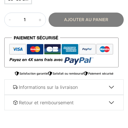
quantité
AJOUTER AU PANIER
de
Tableau
arabe
rosace
Satisfaction garantie
Satisfait ou remboursé
Paiement sécurisé
Informations sur la livraison
Retour et remboursement