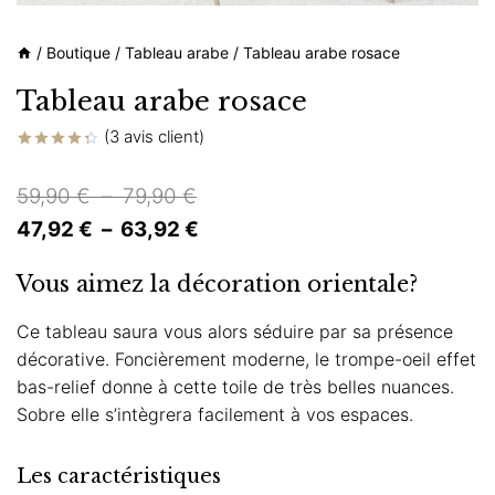
/
Boutique
/
Tableau arabe
/
Tableau arabe rosace
Tableau arabe rosace
(
3
avis client)
Noté
3
4.33
sur
Plage
59,90
€
–
79,90
€
5 basé
sur
de
Plage
47,92
€
–
63,92
€
notations
client
prix :
de
Vous aimez la décoration orientale?
59,90 €
prix :
à
47,92 €
Ce tableau saura vous alors séduire par sa présence
décorative. Foncièrement moderne, le trompe-oeil effet
79,90 €
à
bas-relief donne à cette toile de très belles nuances.
63,92 €
Sobre elle s’intègrera facilement à vos espaces.
Les caractéristiques