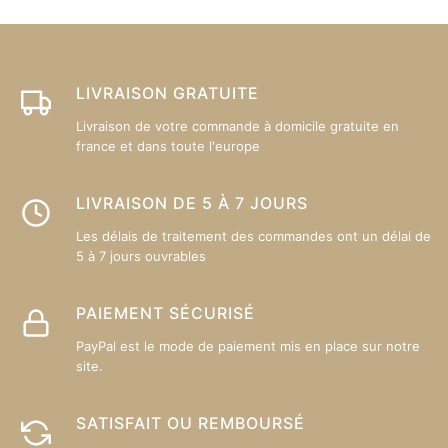
peuvent
p
être
êt
choisies
ch
sur
su
LIVRAISON GRATUITE
la
la
Livraison de votre commande à domicile gratuite en
page
p
france et dans toute l'europe
du
d
produit
pr
LIVRAISON DE 5 À 7 JOURS
Les délais de traitement des commandes ont un délai de
5 à 7 jours ouvrables
PAIEMENT SÉCURISÉ
PayPal est le mode de paiement mis en place sur notre
site.
SATISFAIT OU REMBOURSÉ