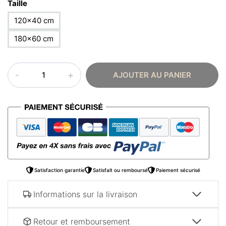
Taille
120×40 cm
180×60 cm
quantité
AJOUTER AU PANIER
de
Tableau
oriental
–
Triptyque
Satisfaction garantie
Satisfait ou remboursé
Paiement sécurisé
Informations sur la livraison
Retour et remboursement