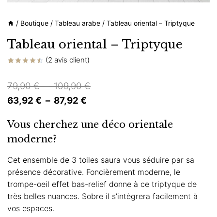
/
Boutique
/
Tableau arabe
/
Tableau oriental – Triptyque
Tableau oriental – Triptyque
(
2
avis client)
Noté
2
4.50
sur 5
Plage
79,90
€
–
109,90
€
basé sur
notations
Plage
de
63,92
€
–
87,92
€
client
de
prix :
Vous cherchez une déco orientale
prix :
79,90 €
moderne?
63,92 €
à
à
109,90 €
Cet ensemble de 3 toiles saura vous séduire par sa
présence décorative. Foncièrement moderne, le
87,92 €
trompe-oeil effet bas-relief donne à ce triptyque de
très belles nuances. Sobre il s’intègrera facilement à
vos espaces.