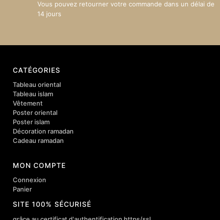
Vous pouvez retourner votre commande dans un délai de
14 jours
CATÉGORIES
Tableau oriental
Tableau islam
Vêtement
Poster oriental
Poster islam
Décoration ramadan
Cadeau ramadan
MON COMPTE
Connexion
Panier
SITE 100% SÉCURISÉ
grâce au certificat d'authentification https/ssl.