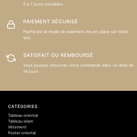
5 à 7 jours ouvrables
PAIEMENT SÉCURISÉ
PayPal est le mode de paiement mis en place sur notre
site.
SATISFAIT OU REMBOURSÉ
Vous pouvez retourner votre commande dans un délai de
14 jours
CATÉGORIES
Tableau oriental
Tableau islam
Vêtement
Poster oriental