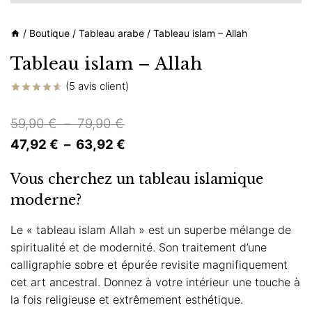
/
Boutique
/
Tableau arabe
/
Tableau islam – Allah
Tableau islam – Allah
(
5
avis client)
Noté
5
4.60
sur 5
Plage
59,90
€
–
79,90
€
basé sur
notations
de
Plage
47,92
€
–
63,92
€
client
prix :
de
Vous cherchez un tableau islamique
59,90 €
prix :
moderne?
à
47,92 €
79,90 €
à
Le « tableau islam Allah » est un superbe mélange de
spiritualité et de modernité. Son traitement d’une
63,92 €
calligraphie sobre et épurée revisite magnifiquement
cet art ancestral. Donnez à votre intérieur une touche à
la fois religieuse et extrêmement esthétique.