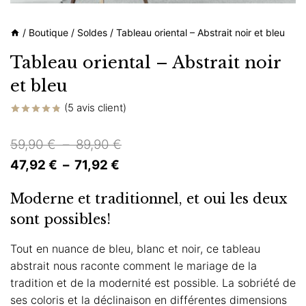
/
Boutique
/
Soldes
/
Tableau oriental – Abstrait noir et bleu
Tableau oriental – Abstrait noir
et bleu
(
5
avis client)
Noté
5
4.80
sur 5 basé
Plage
59,90
€
–
89,90
€
sur
notations
Plage
de
47,92
€
–
71,92
€
client
de
prix :
Moderne et traditionnel, et oui les deux
prix :
59,90 €
sont possibles!
47,92 €
à
à
89,90 €
Tout en nuance de bleu, blanc et noir, ce tableau
abstrait nous raconte comment le mariage de la
71,92 €
tradition et de la modernité est possible. La sobriété de
ses coloris et la déclinaison en différentes dimensions