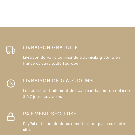
variations.
va
Les
L
options
op
peuvent
p
être
êt
choisies
ch
sur
su
LIVRAISON GRATUITE
la
la
Livraison de votre commande à domicile gratuite en
page
p
france et dans toute l'europe
du
d
produit
pr
LIVRAISON DE 5 À 7 JOURS
Les délais de traitement des commandes ont un délai de
5 à 7 jours ouvrables
PAIEMENT SÉCURISÉ
PayPal est le mode de paiement mis en place sur notre
site.