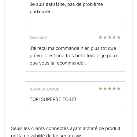
Note
4
Je suis satisfaite, pas de problème
sur 5
particulier
Sakina02
Note
5
sur
J’ai reçu ma commande hier, plus tot que
5
prévu. C’est une très belle toile et je peux
que vous la recommander.
ADDALA AYOUB
Note
5
sur
TOP! SUPERBE TOILE!
5
Seuls les clients connectés ayant acheté ce produit
ont la possibilité de laisser un avis.