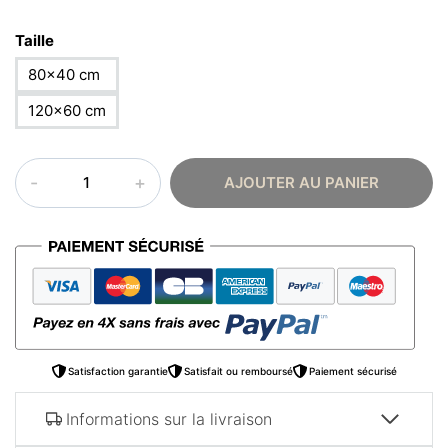
Taille
80×40 cm
120×60 cm
quantité
AJOUTER AU PANIER
de
Tableau
oriental
–
Abstrait
noir
et
bleu
Satisfaction garantie
Satisfait ou remboursé
Paiement sécurisé
Informations sur la livraison