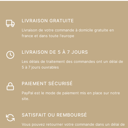
être
êt
choisies
ch
sur
su
LIVRAISON GRATUITE
la
la
Livraison de votre commande à domicile gratuite en
page
p
france et dans toute l'europe
du
d
produit
pr
LIVRAISON DE 5 À 7 JOURS
Les délais de traitement des commandes ont un délai de
5 à 7 jours ouvrables
PAIEMENT SÉCURISÉ
PayPal est le mode de paiement mis en place sur notre
site.
SATISFAIT OU REMBOURSÉ
Vous pouvez retourner votre commande dans un délai de