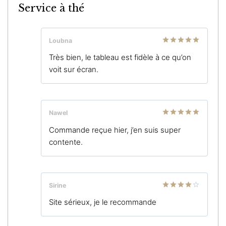
Service à thé
Loubna
Note
5
sur
Très bien, le tableau est fidèle à ce qu’on
5
voit sur écran.
Nawel
Note
5
sur
Commande reçue hier, j’en suis super
5
contente.
Sirine
Note
4
Site sérieux, je le recommande
sur 5