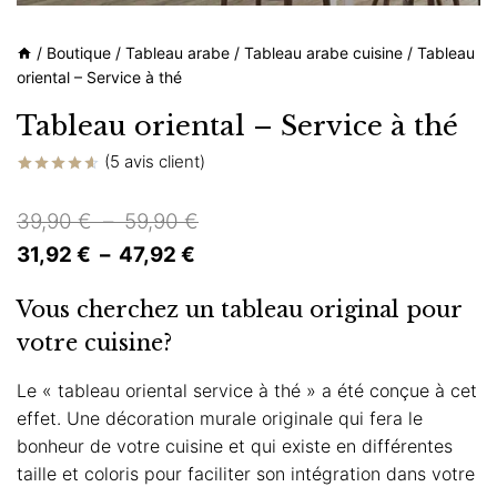
/
Boutique
/
Tableau arabe
/
Tableau arabe cuisine
/
Tableau
oriental – Service à thé
Tableau oriental – Service à thé
(
5
avis client)
Noté
5
4.60
sur 5
Plage
39,90
€
–
59,90
€
basé sur
notations
Plage
de
31,92
€
–
47,92
€
client
de
prix :
Vous cherchez un tableau original pour
prix :
39,90 €
votre cuisine?
31,92 €
à
à
59,90 €
Le « tableau oriental service à thé » a été conçue à cet
effet. Une décoration murale originale qui fera le
47,92 €
bonheur de votre cuisine et qui existe en différentes
taille et coloris pour faciliter son intégration dans votre