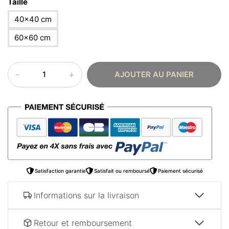
Taille
40×40 cm
60×60 cm
quantité
AJOUTER AU PANIER
de
Tableau
oriental
–
Service
à
thé
Satisfaction garantie
Satisfait ou remboursé
Paiement sécurisé
Informations sur la livraison
Retour et remboursement