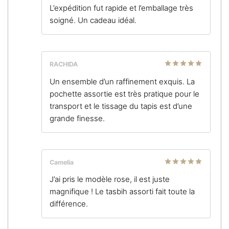
Note
5
sur
L’expédition fut rapide et l’emballage très
5
soigné. Un cadeau idéal.
RACHIDA
Note
5
sur
Un ensemble d’un raffinement exquis. La
5
pochette assortie est très pratique pour le
transport et le tissage du tapis est d’une
grande finesse.
Camelia
Note
5
sur
J’ai pris le modèle rose, il est juste
5
magnifique ! Le tasbih assorti fait toute la
différence.