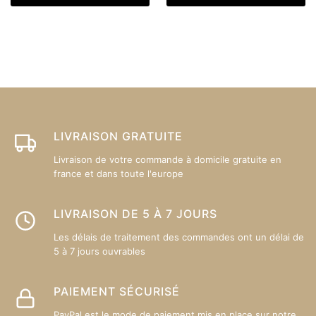
plusieurs
pl
variations.
va
Les
L
options
op
peuvent
p
être
êt
choisies
ch
sur
su
LIVRAISON GRATUITE
la
la
Livraison de votre commande à domicile gratuite en
page
p
france et dans toute l'europe
du
d
produit
pr
LIVRAISON DE 5 À 7 JOURS
Les délais de traitement des commandes ont un délai de
5 à 7 jours ouvrables
PAIEMENT SÉCURISÉ
PayPal est le mode de paiement mis en place sur notre