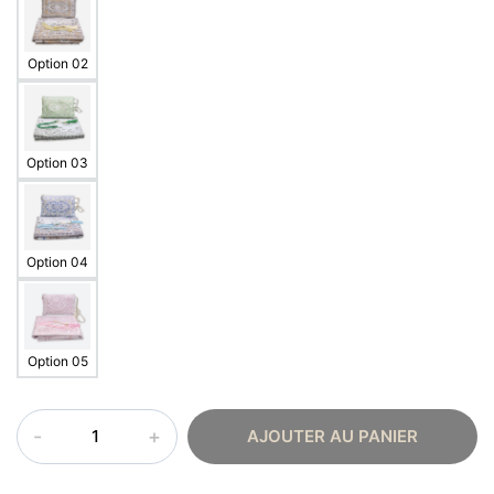
Option 02
Option 03
Option 04
Option 05
quantité
AJOUTER AU PANIER
de
Tapis