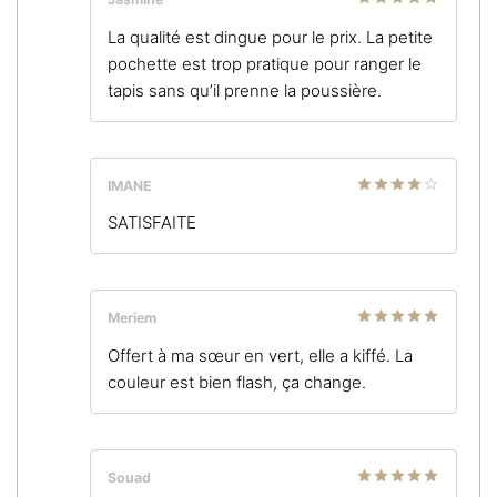
Note
5
sur
La qualité est dingue pour le prix. La petite
5
pochette est trop pratique pour ranger le
tapis sans qu’il prenne la poussière.
IMANE
Note
4
SATISFAITE
sur 5
Meriem
Note
5
sur
Offert à ma sœur en vert, elle a kiffé. La
5
couleur est bien flash, ça change.
Souad