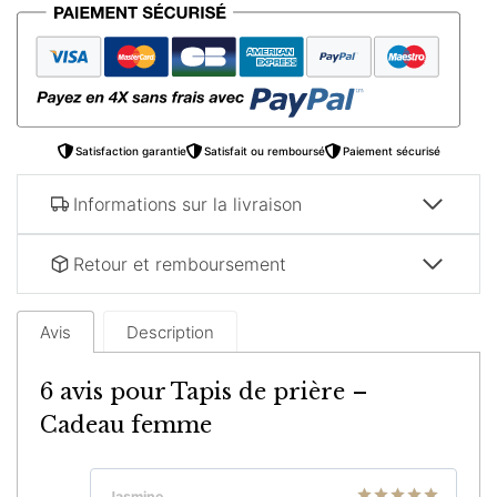
de
prière
–
Cadeau
femme
Satisfaction garantie
Satisfait ou remboursé
Paiement sécurisé
Informations sur la livraison
Retour et remboursement
Avis
Description
6 avis pour
Tapis de prière –
Cadeau femme
Jasmine