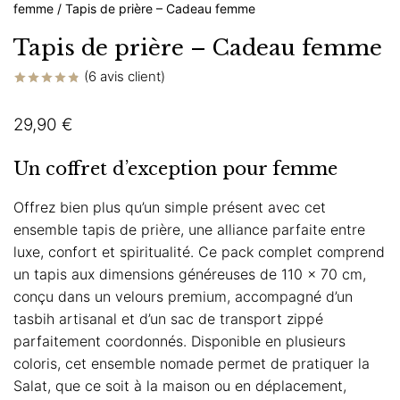
femme
/
Tapis de prière – Cadeau femme
Tapis de prière – Cadeau femme
(
6
avis client)
Noté
6
4.83
sur 5 basé
29,90
€
sur
notations
client
Un coffret d’exception pour femme
Offrez bien plus qu’un simple présent avec cet
ensemble tapis de prière, une alliance parfaite entre
luxe, confort et spiritualité. Ce pack complet comprend
un tapis aux dimensions généreuses de 110 x 70 cm,
conçu dans un velours premium, accompagné d’un
tasbih artisanal et d’un sac de transport zippé
parfaitement coordonnés. Disponible en plusieurs
coloris, cet ensemble nomade permet de pratiquer la
Salat, que ce soit à la maison ou en déplacement,