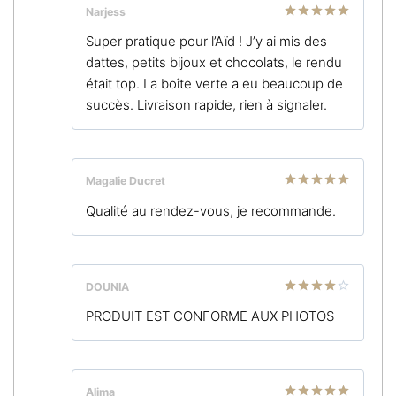
Narjess
Note
5
sur
Super pratique pour l’Aïd ! J’y ai mis des
5
dattes, petits bijoux et chocolats, le rendu
était top. La boîte verte a eu beaucoup de
succès. Livraison rapide, rien à signaler.
Magalie Ducret
Note
5
sur
Qualité au rendez-vous, je recommande.
5
DOUNIA
Note
4
PRODUIT EST CONFORME AUX PHOTOS
sur 5
Alima