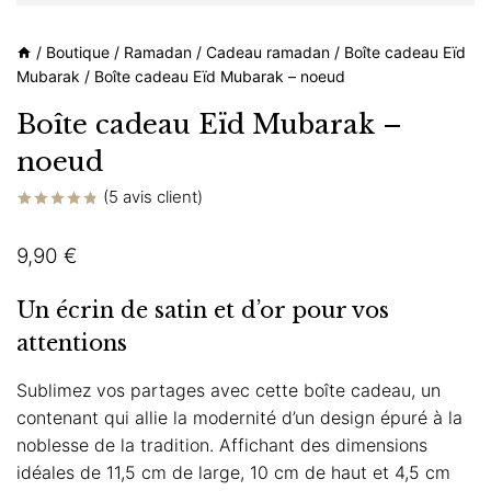
/
Boutique
/
Ramadan
/
Cadeau ramadan
/
Boîte cadeau Eïd
Mubarak
/
Boîte cadeau Eïd Mubarak – noeud
Boîte cadeau Eïd Mubarak –
noeud
(
5
avis client)
Noté
5
4.80
sur 5 basé
9,90
€
sur
notations
client
Un écrin de satin et d’or pour vos
attentions
Sublimez vos partages avec cette boîte cadeau, un
contenant qui allie la modernité d’un design épuré à la
noblesse de la tradition. Affichant des dimensions
idéales de 11,5 cm de large, 10 cm de haut et 4,5 cm