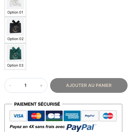
Option 01
Option 02
Option 03
quantité
AJOUTER AU PANIER
de
Boîte
cadeau
Eïd
Mubarak
–
noeud