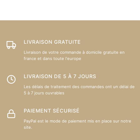
Les
L
options
op
peuvent
p
être
êt
choisies
ch
sur
su
LIVRAISON GRATUITE
la
la
Livraison de votre commande à domicile gratuite en
page
p
france et dans toute l'europe
du
d
produit
pr
LIVRAISON DE 5 À 7 JOURS
Les délais de traitement des commandes ont un délai de
5 à 7 jours ouvrables
PAIEMENT SÉCURISÉ
PayPal est le mode de paiement mis en place sur notre
site.