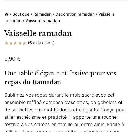
/
Boutique
/
Ramadan
/
Décoration ramadan
/
Vaisselle
ramadan
/
Vaisselle ramadan
Vaisselle ramadan
(
5
avis client)
Noté
5
4.80
sur 5 basé
9,90
€
sur
notations
client
Une table élégante et festive pour vos
repas du Ramadan
Sublimez vos repas durant le mois sacré avec cet
ensemble raffiné composé d’assiettes, de gobelets et
de serviettes aux motifs dorés et élégants. Conçu pour
allier esthétisme et praticité, il apporte une touche
festive à vos soirées en famille ou entre amis. Facile à
utiliser, il vous permet de profiter pleinement de vos