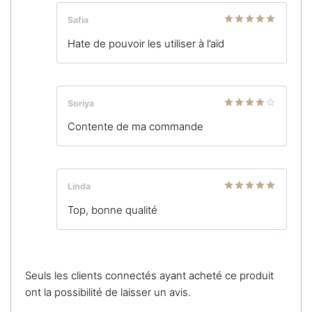
Safia
Note
5
sur
Hate de pouvoir les utiliser à l’aïd
5
Soriya
Note
4
Contente de ma commande
sur 5
Linda
Note
5
sur
Top, bonne qualité
5
Seuls les clients connectés ayant acheté ce produit
ont la possibilité de laisser un avis.