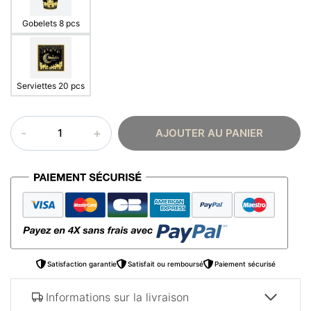
Gobelets 8 pcs
Serviettes 20 pcs
quantité
AJOUTER AU PANIER
de
Vaisselle
ramadan
Satisfaction garantie
Satisfait ou remboursé
Paiement sécurisé
Informations sur la livraison