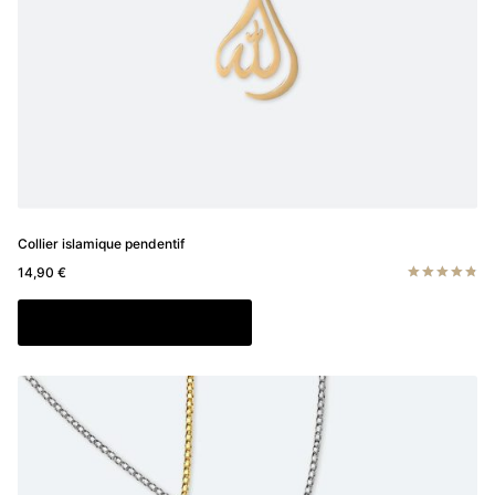
page
du
produit
Collier islamique pendentif
14,90
€
Note
4.83
Ajouter au panier
sur 5