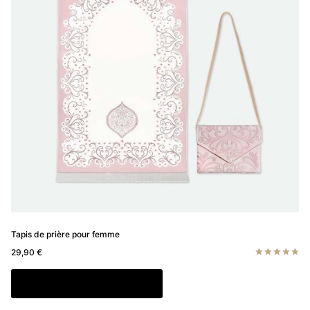
Tapis de prière pour femme
29,90
€
Note
4.83
Ce
Choix des options
sur 5
produit
a