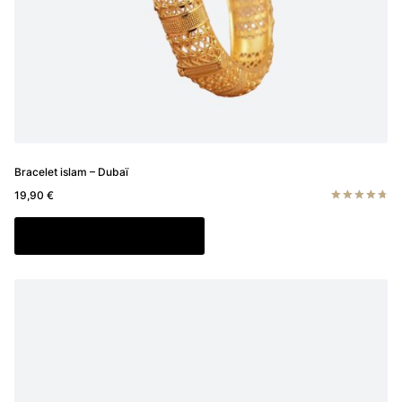
Bracelet islam – Dubaï
19,90
€
Note
4.80
Ajouter au panier
sur 5