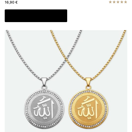
16,90
€
Note
4.83
Ajouter au panier
sur 5