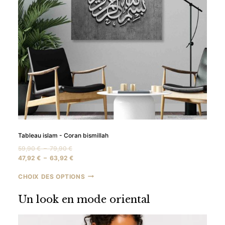
Tableau islam - Coran bismillah
Plage
59,90
€
–
79,90
€
de
Plage
47,92
€
–
63,92
€
prix :
de
CHOIX DES OPTIONS
59,90 €
prix :
à
47,92 €
79,90 €
à
Un look en mode oriental
63,92 €