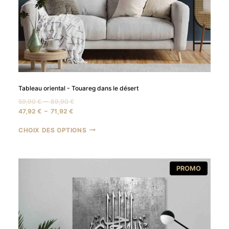
Tableau oriental - Touareg dans le désert
Plage
59,90
€
–
89,90
€
Plage
de
47,92
€
–
71,92
€
de
prix :
CHOIX DES OPTIONS
prix :
59,90 €
47,92 €
à
à
89,90 €
71,92 €
PRODUI
PROMO
EN
PROMOT