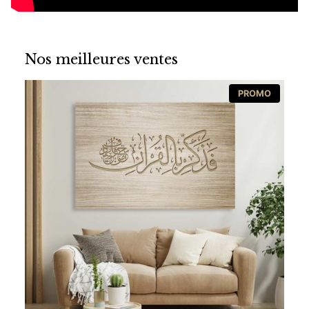
Nos meilleures ventes
PRODUI
PROMO
EN
PROMOT