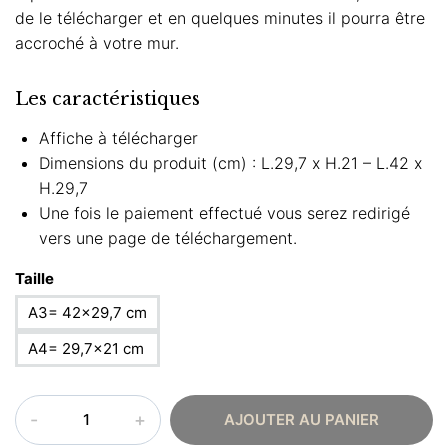
de le télécharger et en quelques minutes il pourra être
accroché à votre mur.
Les caractéristiques
Affiche à télécharger
Dimensions du produit (cm) : L.29,7 x H.21 – L.42 x
H.29,7
Une fois le paiement effectué vous serez redirigé
vers une page de téléchargement.
Taille
A3= 42×29,7 cm
A4= 29,7×21 cm
quantité
AJOUTER AU PANIER
de