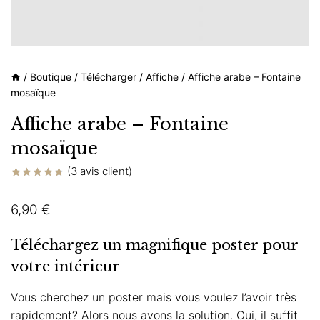
/
Boutique
/
Télécharger
/
Affiche
/
Affiche arabe – Fontaine
mosaïque
Affiche arabe – Fontaine
mosaïque
(
3
avis client)
Noté
3
4.67
sur 5
6,90
€
basé sur
notations
client
Téléchargez un magnifique poster pour
votre intérieur
Vous cherchez un poster mais vous voulez l’avoir très
rapidement? Alors nous avons la solution. Oui, il suffit