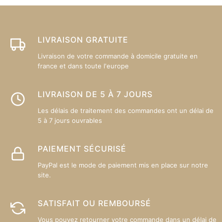
peuvent
p
être
êt
choisies
ch
sur
su
LIVRAISON GRATUITE
la
la
Livraison de votre commande à domicile gratuite en
page
p
france et dans toute l'europe
du
d
produit
pr
LIVRAISON DE 5 À 7 JOURS
Les délais de traitement des commandes ont un délai de
5 à 7 jours ouvrables
PAIEMENT SÉCURISÉ
PayPal est le mode de paiement mis en place sur notre
site.
SATISFAIT OU REMBOURSÉ
Vous pouvez retourner votre commande dans un délai de