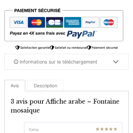
Affiche
arabe
–
Fontaine
mosaïque
Satisfaction garantie
Satisfait ou remboursé
Paiement sécurisé
Informations sur le téléchargement
Avis
Description
3 avis pour
Affiche arabe – Fontaine
mosaïque
Zahia