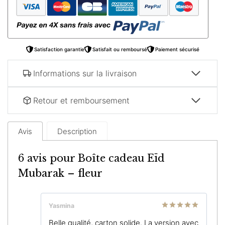
Mubarak
–
fleur
Satisfaction garantie
Satisfait ou remboursé
Paiement sécurisé
Informations sur la livraison
Retour et remboursement
Avis
Description
6 avis pour
Boîte cadeau Eïd
Mubarak – fleur
Yasmina
Note
5
sur
Belle qualité, carton solide. La version avec
5