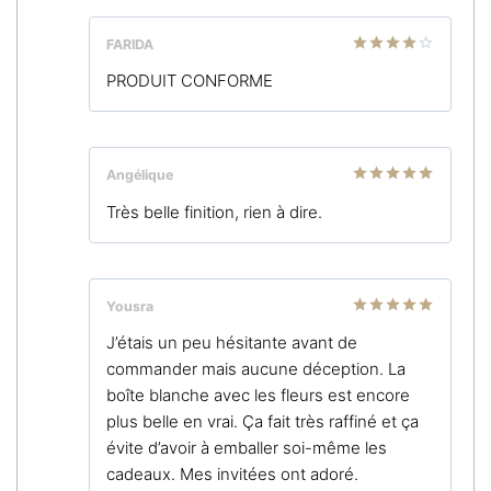
FARIDA
Note
4
PRODUIT CONFORME
sur 5
Angélique
Note
5
sur
Très belle finition, rien à dire.
5
Yousra
Note
5
sur
J’étais un peu hésitante avant de
5
commander mais aucune déception. La
boîte blanche avec les fleurs est encore
plus belle en vrai. Ça fait très raffiné et ça
évite d’avoir à emballer soi-même les
cadeaux. Mes invitées ont adoré.