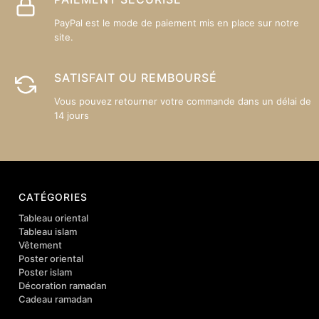
PayPal est le mode de paiement mis en place sur notre
site.
SATISFAIT OU REMBOURSÉ
Vous pouvez retourner votre commande dans un délai de
14 jours
CATÉGORIES
Tableau oriental
Tableau islam
Vêtement
Poster oriental
Poster islam
Décoration ramadan
Cadeau ramadan