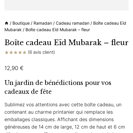
/
Boutique
/
Ramadan
/
Cadeau ramadan
/
Boîte cadeau Eïd
Mubarak
/
Boîte cadeau Eïd Mubarak – fleur
Boîte cadeau Eïd Mubarak – fleur
(
6
avis client)
Noté
6
4.83
sur 5 basé
12,90
€
sur
notations
client
Un jardin de bénédictions pour vos
cadeaux de fête
Sublimez vos attentions avec cette boîte cadeau, un
contenant au charme printanier qui remplace les
emballages classiques. Affichant des dimensions
généreuses de 14 cm de large, 12 cm de haut et 6 cm