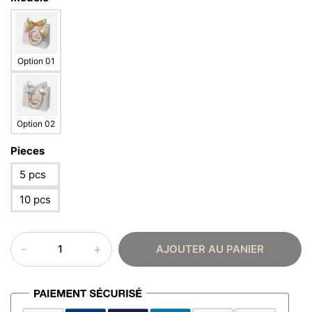
Option 01
Option 02
Pieces
5 pcs
10 pcs
quantité
AJOUTER AU PANIER
de
Boîte
cadeau
Eïd