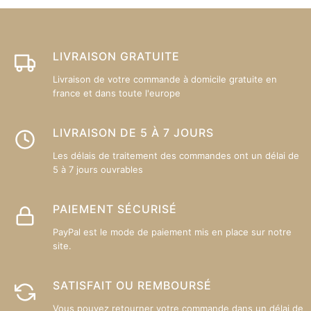
peuvent
être
choisies
sur
LIVRAISON GRATUITE
la
Livraison de votre commande à domicile gratuite en
page
france et dans toute l'europe
du
produit
LIVRAISON DE 5 À 7 JOURS
Les délais de traitement des commandes ont un délai de
5 à 7 jours ouvrables
PAIEMENT SÉCURISÉ
PayPal est le mode de paiement mis en place sur notre
site.
SATISFAIT OU REMBOURSÉ
Vous pouvez retourner votre commande dans un délai de