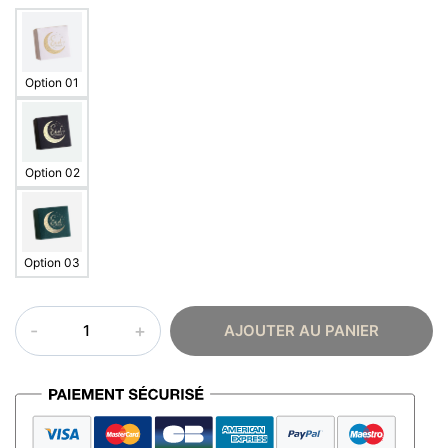
Option 01
Option 02
Option 03
quantité
AJOUTER AU PANIER
de
Boîte
cadeau
Eïd
Mubarak