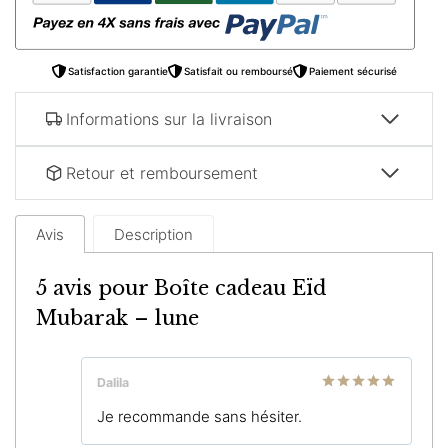
–
lune
Satisfaction garantie
Satisfait ou remboursé
Paiement sécurisé
Informations sur la livraison
Retour et remboursement
Avis
Description
5 avis pour
Boîte cadeau Eïd
Mubarak – lune
Dalila
Note
5
sur
Je recommande sans hésiter.
5