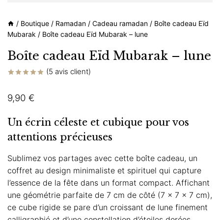
/
Boutique
/
Ramadan
/
Cadeau ramadan
/
Boîte cadeau Eïd
Mubarak
/
Boîte cadeau Eïd Mubarak – lune
Boîte cadeau Eïd Mubarak – lune
(
5
avis client)
Noté
5
5.00
sur 5 basé
9,90
€
sur
notations
client
Un écrin céleste et cubique pour vos
attentions précieuses
Sublimez vos partages avec cette boîte cadeau, un
coffret au design minimaliste et spirituel qui capture
l’essence de la fête dans un format compact. Affichant
une géométrie parfaite de 7 cm de côté (7 x 7 x 7 cm),
ce cube rigide se pare d’un croissant de lune finement
calligraphié et d’une constellation d’étoiles dorées.