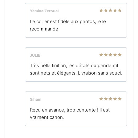
Yamina Zeroual
Note
5
sur
Le collier est fidèle aux photos, je le
5
recommande
JULIE
Note
5
sur
Très belle finition, les détails du pendentif
5
sont nets et élégants. Livraison sans souci.
Siham
Note
5
sur
Reçu en avance, trop contente ! Il est
5
vraiment canon.