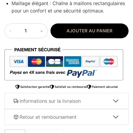
Maillage élégant : Chaîne à maillons rectangulaires
pour un confort et une sécurité optimaux.
quantité
AJOUTER AU PANIER
de
Collier
pendentif
Allah
Satisfaction garantie
Satisfait ou remboursé
Paiement sécurisé
Informations sur la livraison
Retour et remboursement