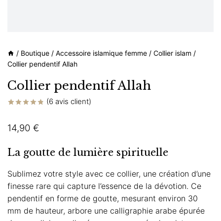
/
Boutique
/
Accessoire islamique femme
/
Collier islam
/
Collier pendentif Allah
Collier pendentif Allah
(
6
avis client)
Noté
6
4.83
sur 5 basé
14,90
€
sur
notations
client
La goutte de lumière spirituelle
Sublimez votre style avec ce collier, une création d’une
finesse rare qui capture l’essence de la dévotion. Ce
pendentif en forme de goutte, mesurant environ 30
mm de hauteur, arbore une calligraphie arabe épurée