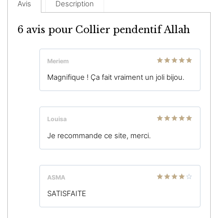
Avis
Description
6 avis pour
Collier pendentif Allah
Meriem
Note
5
sur
Magnifique ! Ça fait vraiment un joli bijou.
5
Louisa
Note
5
sur
Je recommande ce site, merci.
5
ASMA
Note
4
SATISFAITE
sur 5