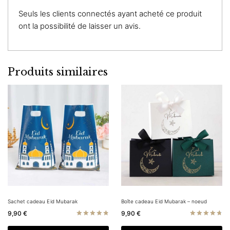
Seuls les clients connectés ayant acheté ce produit
ont la possibilité de laisser un avis.
Produits similaires
Sachet cadeau Eïd Mubarak
Boîte cadeau Eïd Mubarak – noeud
9,90
€
9,90
€
Note
Note
4.83
4.80