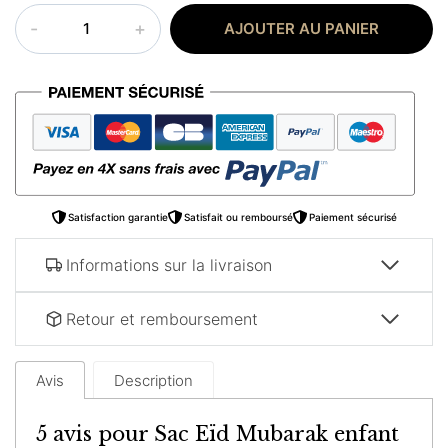
quantité
AJOUTER AU PANIER
de
Sac
Eïd
Mubarak
enfant
Satisfaction garantie
Satisfait ou remboursé
Paiement sécurisé
Informations sur la livraison
Retour et remboursement
Avis
Description
5 avis pour
Sac Eïd Mubarak enfant