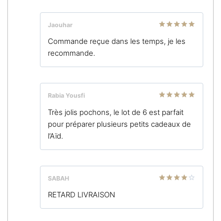
Jaouhar
Note
5
sur
Commande reçue dans les temps, je les
5
recommande.
Rabia Yousfi
Note
5
sur
Très jolis pochons, le lot de 6 est parfait
5
pour préparer plusieurs petits cadeaux de
l’Aïd.
SABAH
Note
4
RETARD LIVRAISON
sur 5