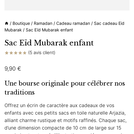
/
Boutique
/
Ramadan
/
Cadeau ramadan
/
Sac cadeau Eid
Mubarak
/
Sac Eïd Mubarak enfant
Sac Eïd Mubarak enfant
(
5
avis client)
Noté
5
4.80
sur 5 basé
9,90
€
sur
notations
client
Une bourse originale pour célébrer nos
traditions
Offrez un écrin de caractère aux cadeaux de vos
enfants avec ces petits sacs en toile naturelle Arjazia,
alliant charme rustique et motifs raffinés. Chaque sac,
d’une dimension compacte de 10 cm de large sur 15