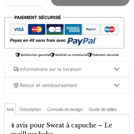
de
Sweat
à
capuche
–
Le
meilleur
baba
Satisfaction garantie
Satisfait ou remboursé
Paiement sécurisé
Informations sur la livraison
Retour et remboursement
Avis
Description
Conseils de lavage
Guide de tailles
4 avis pour
Sweat à capuche – Le