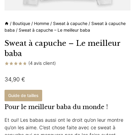
/
Boutique
/
Homme
/
Sweat à capuche
/
Sweat à capuche
baba
/
Sweat à capuche – Le meilleur baba
Sweat à capuche – Le meilleur
baba
(
4
avis client)
Noté
4
4.75
sur 5 basé
34,90
€
sur
notations
client
Guide de tailles
Pour le meilleur baba du monde !
Et oui! Les babas aussi ont le droit qu’on leur montre
qu’on les aime. C’est chose faite avec ce sweat à
capuche qui ne manquera pas de les faire autant