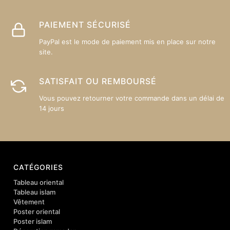
PAIEMENT SÉCURISÉ
PayPal est le mode de paiement mis en place sur notre
site.
SATISFAIT OU REMBOURSÉ
Vous pouvez retourner votre commande dans un délai de
14 jours
CATÉGORIES
Tableau oriental
Tableau islam
Vêtement
Poster oriental
Poster islam