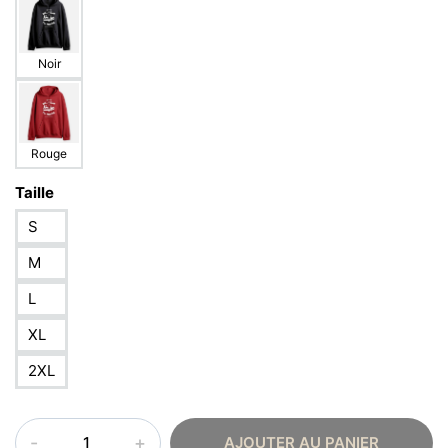
Noir
Rouge
Taille
S
M
L
XL
2XL
quantité
AJOUTER AU PANIER