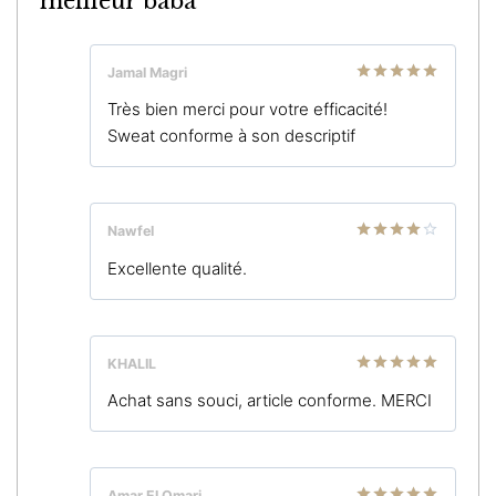
meilleur baba
Jamal Magri
Note
5
sur
Très bien merci pour votre efficacité!
5
Sweat conforme à son descriptif
Nawfel
Note
4
Excellente qualité.
sur 5
KHALIL
Note
5
sur
Achat sans souci, article conforme. MERCI
5
Amar El Omari