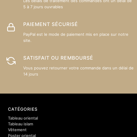
Les délais de traitement des commandes ont un délai de
5 à 7 jours ouvrables
PAIEMENT SÉCURISÉ
PayPal est le mode de paiement mis en place sur notre
site.
SATISFAIT OU REMBOURSÉ
Vous pouvez retourner votre commande dans un délai de
14 jours
CATÉGORIES
Tableau oriental
Tableau islam
Vêtement
Poster oriental