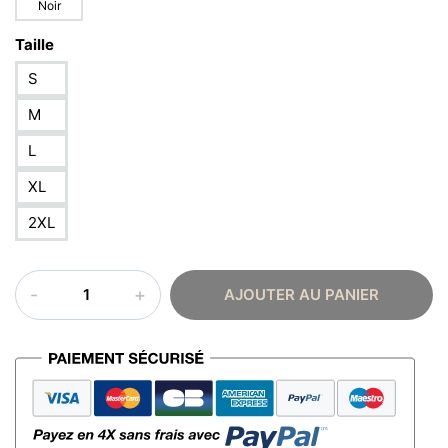
Noir
Taille
S
M
L
XL
2XL
quantité
AJOUTER AU PANIER
de
T-
shirt
kabylie
–
Hnina