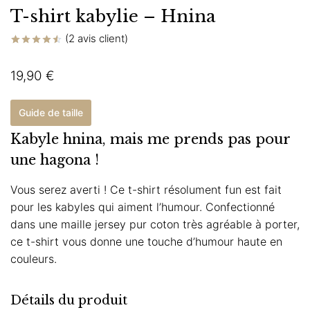
T-shirt kabylie – Hnina
(
2
avis client)
Noté
2
4.50
sur 5
19,90
€
basé sur
notations
client
Guide de taille
Kabyle hnina, mais me prends pas pour
une hagona !
Vous serez averti ! Ce t-shirt résolument fun est fait
pour les kabyles qui aiment l’humour. Confectionné
dans une maille jersey pur coton très agréable à porter,
ce t-shirt vous donne une touche d’humour haute en
couleurs.
Détails du produit