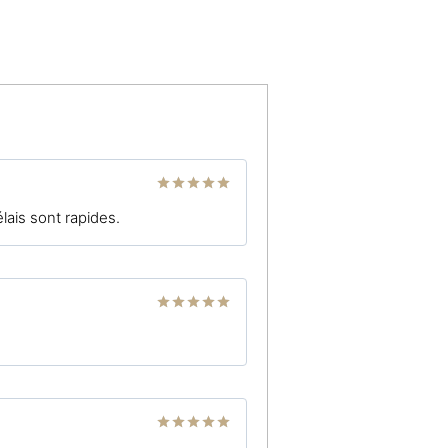
Note
5
sur
lais sont rapides.
5
Note
5
sur
5
Note
5
sur