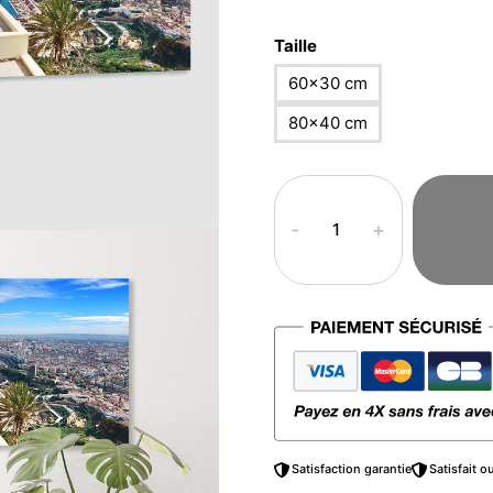
Taille
60×30 cm
80×40 cm
quantité
de
Tableau
arabe
–
Oran
Satisfaction garantie
Satisfait 