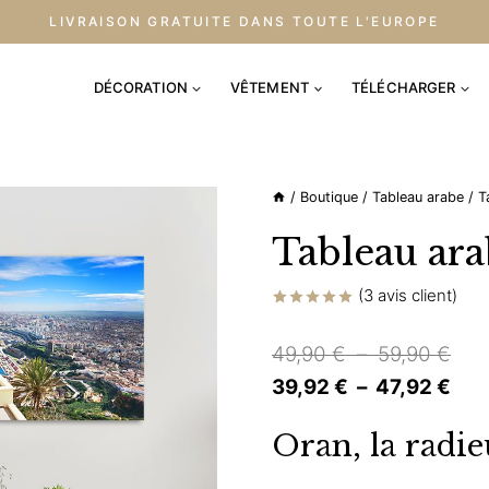
LIVRAISON GRATUITE DANS TOUTE L'EUROPE
DÉCORATION
VÊTEMENT
TÉLÉCHARGER
/
Boutique
/
Tableau arabe
/
T
Tableau ar
(
3
avis client)
Noté
3
5.00
sur 5 basé
Pla
49,90
€
–
59,90
€
sur
notations
de
Pla
39,92
€
–
47,92
€
client
prix 
de
Oran, la radie
49,
prix
à
39,