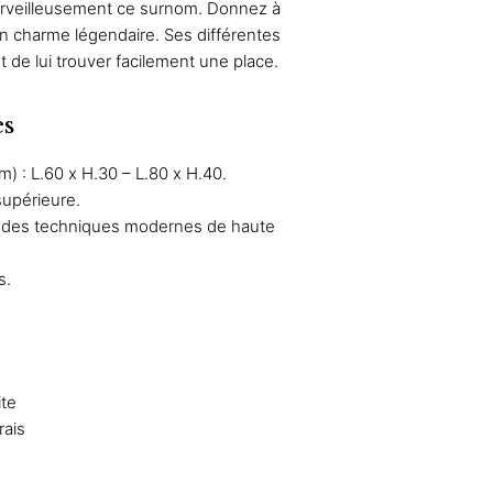
merveilleusement ce surnom. Donnez à
90 €
on charme légendaire. Ses différentes
92 €
de lui trouver facilement une place.
es
) : L.60 x H.30 – L.80 x H.40.
supérieure.
c des techniques modernes de haute
s.
ite
rais