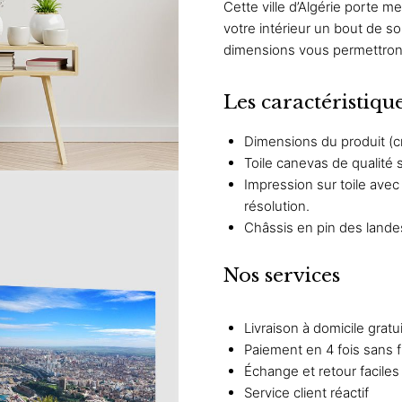
Cette ville d’Algérie porte 
59,
à
votre intérieur un bout de s
47,
dimensions vous permettront 
Les caractéristiqu
Dimensions du produit (cm
Toile canevas de qualité 
Impression sur toile ave
résolution.
Châssis en pin des lande
Nos services
Livraison à domicile gratu
Paiement en 4 fois sans f
Échange et retour faciles
Service client réactif