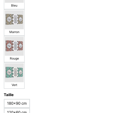
Bleu
Marron
Rouge
Vert
Taille
180×90 cm
120×60 cm