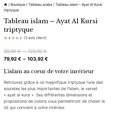
/
Boutique
/
Tableau arabe
/
Tableau islam – Ayat Al Kursi
triptyque
Tableau islam – Ayat Al Kursi
triptyque
(
3
avis client)
Noté
3
4.67
sur 5
Plage
99,90
€
–
129,90
€
basé sur
notations
de
Plage
79,92
€
–
103,92
€
client
prix :
de
L’islam au coeur de votre inrérieur
99,90 €
prix :
à
79,92 €
Retrouvez grâce à ce magnifique triptyque l’une des
sourates les plus importantes de l’Islam, le verset
129,90 €
à
« ayat al kursi ». Ses différentes dimensions et
103,92 €
propositions de coloris vous permettront de choisir le
lot qui convient à votre inrérieur.