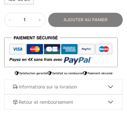
quantité
AJOUTER AU PANIER
de
Tableau
islam
–
Ayat
Al
Kursi
triptyque
Satisfaction garantie
Satisfait ou remboursé
Paiement sécurisé
Informations sur la livraison
Retour et remboursement