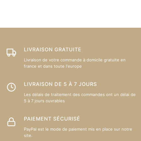
variations.
va
Les
L
options
op
peuvent
p
être
êt
choisies
ch
sur
su
LIVRAISON GRATUITE
la
la
Livraison de votre commande à domicile gratuite en
page
p
france et dans toute l'europe
du
d
produit
pr
LIVRAISON DE 5 À 7 JOURS
Les délais de traitement des commandes ont un délai de
5 à 7 jours ouvrables
PAIEMENT SÉCURISÉ
PayPal est le mode de paiement mis en place sur notre
site.